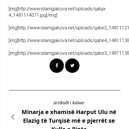
[img]http://www.islamgjakova.net/uploads/qabja-
4_1481114071.jpg[/img]
[img]http://www.islamgjakova.net/uploads/qabe2_14811121
[img]http://www.islamgjakova.net/uploads/qabe4_14811138
[img]http://www.islamgjakova.net/uploads/qabe3_14811138
Artikulli i kaluar
Minarja e xhamisë Harput Ulu në
Elazig të Turqisë më e pjerrët se