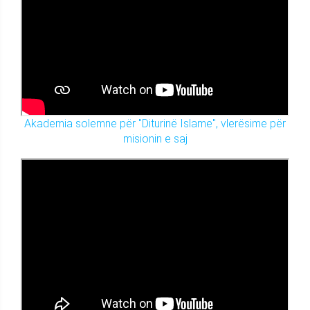
Akademia solemne për "Diturinë Islame", vlerësime për
misionin e saj