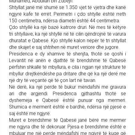
Muhamed, Abdullah bin Zubejri.
Shtyllat janë më shumë se 1.350 vjet të vjetra dhe kanë
ngjyrë kafe të errët. Perimetri i çdo shtylle është rreth
150 centimetra, ndërsa diametri është 44 centimetra.
Çdo shtyllë ka një bazë katrore druri. Në mes të këtyre
tri shtyllave, ka një shtyllë në të cilin qëndrojnë të varura
dhuratat e Qabesë. Kjo shtyllë kalon nëpër të tri shtyllat
dhe skajet e saj shtrihen në muret veriore dhe jugore.
Presidenca e dy xhamive të shenjta, thotë se qoshi i
Levantit në anën e djathtë të brendshme të Qabesë
përfshin shkallë të mbyllura, e cila i ngjan një strukture të
mbyllur drejtkëndëshe pa dritare dhe që ka një derë me
një dry të veçantë që të çon lart në tavan.
Në derë, ka një perde të bukur mëndafshi me gravura
ari dhe argjendi. Presidenca gjithashtu thotë se
dyshemeja e Qabesë është punuar nga mermeri.
Shumica e mermerit është e bardhë, ndërsa një pjesë e
saj është me ngjyrë.
Muret e brendshme të Qabesë janë bërë me mermer
me ngjyra dhe të dekoruar. Pjesa e brendshme është e
mbuluar me një perde mëndafshi me ngjyrë të kuqe që