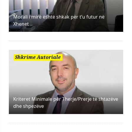
Morali i mirë është shkak për t’u futur në
Xhenet
Shkrime Autoriale
Kriteret Minimale për Therje/Prerje të shtazëve
dhe shpezëve