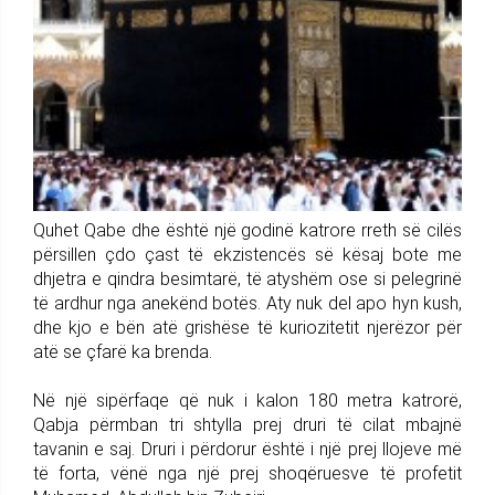
Quhet Qabe dhe është një godinë katrore rreth së cilës
përsillen çdo çast të ekzistencës së kësaj bote me
dhjetra e qindra besimtarë, të atyshëm ose si pelegrinë
të ardhur nga anekënd botës. Aty nuk del apo hyn kush,
dhe kjo e bën atë grishëse të kuriozitetit njerëzor për
atë se çfarë ka brenda.
Në një sipërfaqe që nuk i kalon 180 metra katrorë,
Qabja përmban tri shtylla prej druri të cilat mbajnë
tavanin e saj. Druri i përdorur është i një prej llojeve më
të forta, vënë nga një prej shoqëruesve të profetit