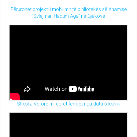
Përurohet projekti i mobilimit të bibliotekës së Xhamisë
“Sylejman Hadum Aga” në Gjakovë
Shkolla Verore mirëpret fëmijët nga data 6 korrik