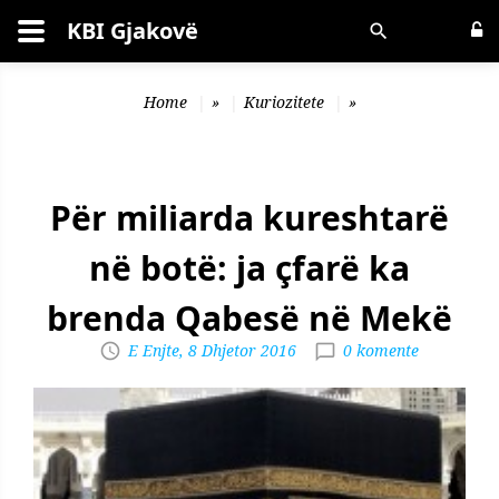
KBI Gjakovë
Kërko
Home
»
Kuriozitete
»
Për miliarda kureshtarë
në botë: ja çfarë ka
brenda Qabesë në Mekë
E Enjte, 8 Dhjetor 2016
0 komente