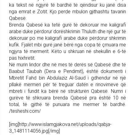
ka tekst në ngjyrë të bardhë të qëndisur ku janë disa
nga emrat e Zotit. Kjo perde mbulon gjithashtu tavanin
Qabesë.
Brenda Qabesë ka tetë gurë të dekoruar me kaligrafi
arabe duke përdorur dorëshkrimin Thuluth dhe një gur të
dekoruar po me kaligrafi arabe duke përdorur shkrimin
kufik. Fjalët mbi gurë janë bërë nga copa të çmuara me
ngjyra të mermerit. Këto u shkruan në shekullin e 6-të
pas hixhretit.
Në murin lindor dhe në mes të derës së Qabesë dhe të
Baabut Taubah (Dera e Pendimit), është dokumenti i
Mbretit Fahd bin Abdulaziz Al-Saud i gdhendur në një
pllakë mermeri për të treguar datën e rinovimeve që
mbreti i fundit ka bërë në strukturën Qabesë. Numri i
gurëve të shkruara brenda Qabesë pra është 10 në
total, të gjithë të punuara me mermer të bardhë.
/tesheshi.com/
[img]http://www.islamgjakova.net/uploads/qabja-
3_1481114056.jpg[/img]