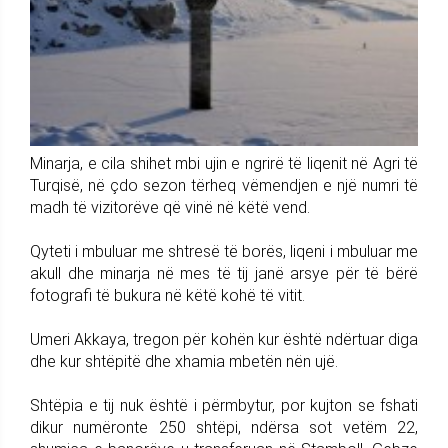
Minarja, e cila shihet mbi ujin e ngrirë të liqenit në Agri të
Turqisë, në çdo sezon tërheq vëmendjen e një numri të
madh të vizitorëve që vinë në këtë vend.
Qyteti i mbuluar me shtresë të borës, liqeni i mbuluar me
akull dhe minarja në mes të tij janë arsye për të bërë
fotografi të bukura në këtë kohë të vitit.
Umeri Akkaya, tregon për kohën kur është ndërtuar diga
dhe kur shtëpitë dhe xhamia mbetën nën ujë.
Shtëpia e tij nuk është i përmbytur, por kujton se fshati
dikur numëronte 250 shtëpi, ndërsa sot vetëm 22,