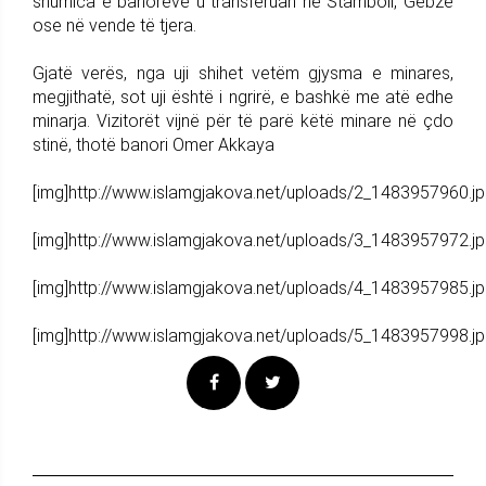
shumica e banorëve u transferuan në Stamboll, Gebze
ose në vende të tjera.
Gjatë verës, nga uji shihet vetëm gjysma e minares,
megjithatë, sot uji është i ngrirë, e bashkë me atë edhe
minarja. Vizitorët vijnë për të parë këtë minare në çdo
stinë, thotë banori Omer Akkaya
[img]http://www.islamgjakova.net/uploads/2_1483957960.jp
[img]http://www.islamgjakova.net/uploads/3_1483957972.jp
[img]http://www.islamgjakova.net/uploads/4_1483957985.jp
[img]http://www.islamgjakova.net/uploads/5_1483957998.jp