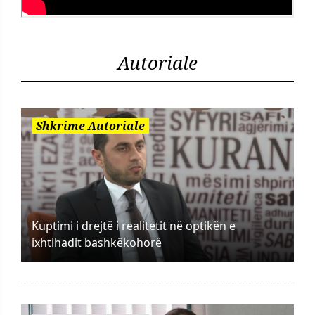
Autoriale
Shkrime Autoriale
Kuptimi i drejtë i realitetit në optikën e
ixhtihadit bashkëkohorë