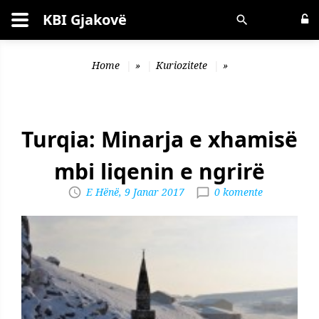
KBI Gjakovë
Kërko
Home
»
Kuriozitete
»
Turqia: Minarja e xhamisë
mbi liqenin e ngrirë
E Hënë, 9 Janar 2017
0 komente