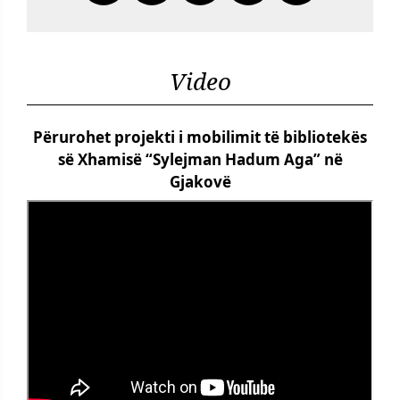
Video
Përurohet projekti i mobilimit të bibliotekës
së Xhamisë “Sylejman Hadum Aga” në
Gjakovë