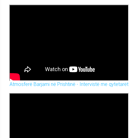
Atmosferë Barjami në Prishtinë - Intervistë me qytetarët