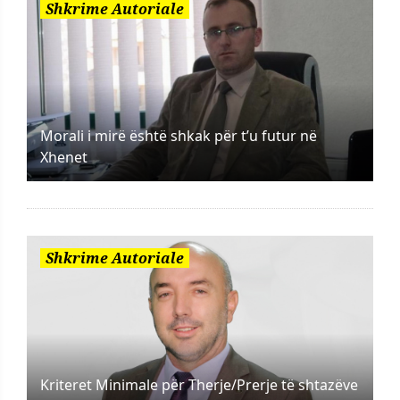
Shkrime Autoriale
Morali i mirë është shkak për t’u futur në
Xhenet
Shkrime Autoriale
Kriteret Minimale për Therje/Prerje të shtazëve