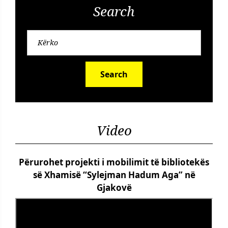
Search
Search
Video
Përurohet projekti i mobilimit të bibliotekës
së Xhamisë “Sylejman Hadum Aga” në
Gjakovë