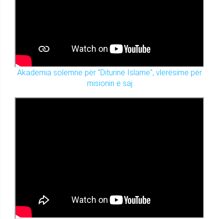
Akademia solemne për "Diturinë Islame", vlerësime për
misionin e saj