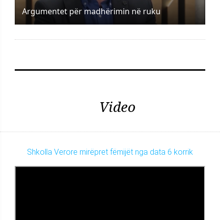
Argumentet për madhërimin në ruku
Video
Shkolla Verore mirëpret fëmijët nga data 6 korrik