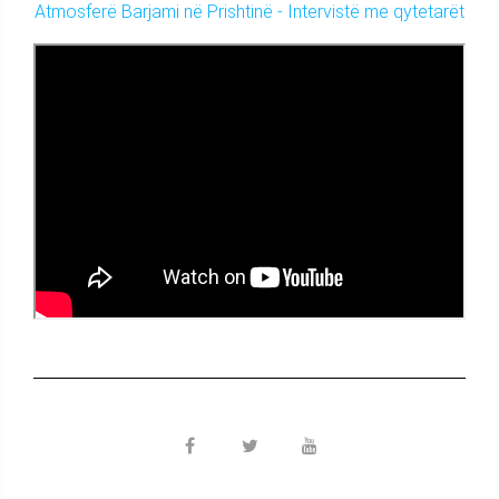
Atmosferë Barjami në Prishtinë - Intervistë me qytetarët