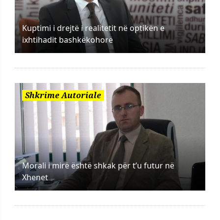
Kuptimi i drejtë i realitetit në optikën e
ixhtihadit bashkëkohorë
Shkrime Autoriale
Morali i mirë është shkak për t’u futur në
Xhenet