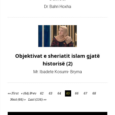
Dr. Bahri Hoxha
Objektivat e sheriatit islam gjatë
historisë (2)
Mr. Ibadete Kosumi- Bryma
«« First
« (64) Prev
62
63
64
65
66
67
68
Next (66) »
Last (156) »»