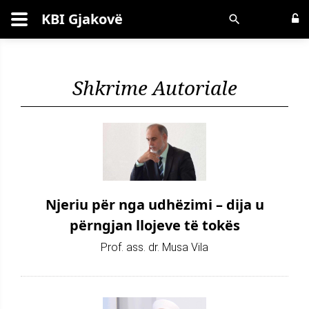
KBI Gjakovë
Kërko
Shkrime Autoriale
Njeriu për nga udhëzimi – dija u
përngjan llojeve të tokës
Prof. ass. dr. Musa Vila