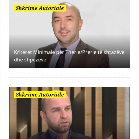
Shkrime Autoriale
Kriteret Minimale për Therje/Prerje të shtazëve
dhe shpezëve
Shkrime Autoriale