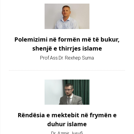
Polemizimi në formën më të bukur,
shenjë e thirrjes islame
Prof.Ass.Dr. Rexhep Suma
Rëndësia e mektebit në frymën e
duhur islame
Dr. Azmir Jusufi