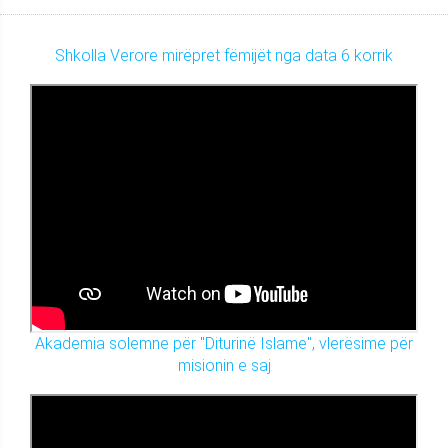
Shkolla Verore mirëpret fëmijët nga data 6 korrik
Akademia solemne për "Diturinë Islame", vlerësime për
misionin e saj