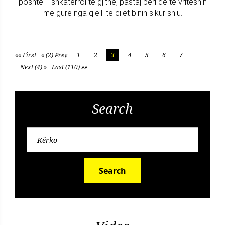
poshtë. I shkatërroi të gjithë, pastaj bëri që të vriteshin
me gurë nga qielli të cilët binin sikur shiu.
«« First
« (2) Prev
1
2
3
4
5
6
7
Next (4) »
Last (110) »»
Search
Search