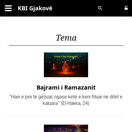
KBI Gjakovë
Kërko
Tema
Bajrami i Ramazanit
"Hani e pini të gëzuar, ngase këtë e keni fituar në ditët e
kaluara." (El-Hakka, 24)