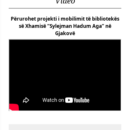
Video
Përurohet projekti i mobilimit të bibliotekës
së Xhamisë “Sylejman Hadum Aga” në
Gjakovë