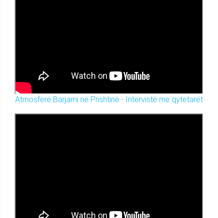
Atmosferë Barjami në Prishtinë - Intervistë me qytetarët