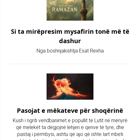
Si ta mirëpresim mysafirin tonë më të
dashur
Nga boshnjakishtja Esat Rexha
Pasojat e mëkateve për shoqërinë
Kush i ngriti vendbanimet e popullit të Lutit në mënyrë
që melekët ta dëgjojnë lehjen e qenve të tyre, dhe
pastaj i përmbysi, ashtu që ajo që ishte lart mbeti