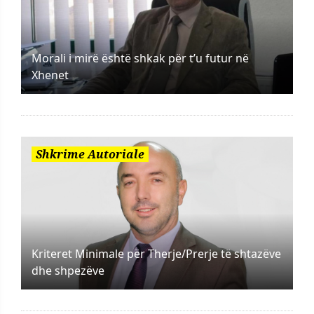
Morali i mirë është shkak për t’u futur në
Xhenet
Shkrime Autoriale
Kriteret Minimale për Therje/Prerje të shtazëve
dhe shpezëve