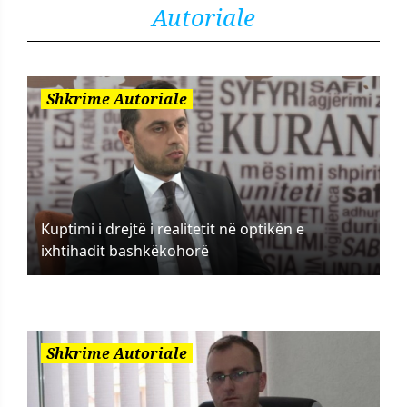
Autoriale
Shkrime Autoriale
Kuptimi i drejtë i realitetit në optikën e
ixhtihadit bashkëkohorë
Shkrime Autoriale