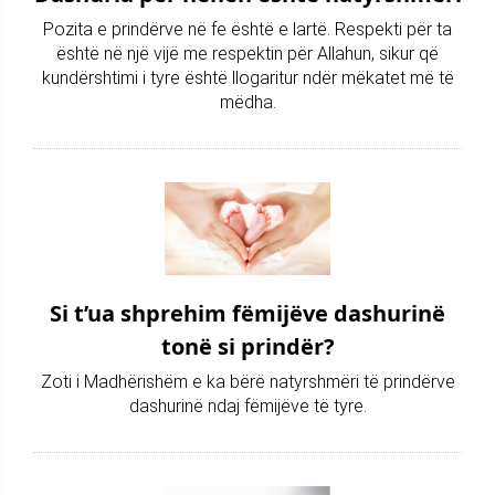
Pozita e prindërve në fe është e lartë. Respekti për ta
është në një vijë me respektin për Allahun, sikur që
kundërshtimi i tyre është llogaritur ndër mëkatet më të
mëdha.
Si t’ua shprehim fëmijëve dashurinë
tonë si prindër?
Zoti i Madhërishëm e ka bërë natyrshmëri të prindërve
dashurinë ndaj fëmijëve të tyre.