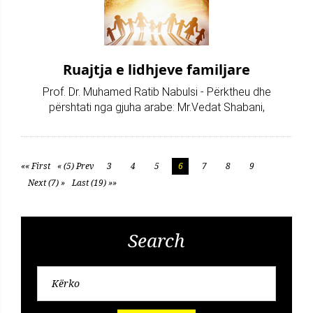
Ruajtja e lidhjeve familjare
Prof. Dr. Muhamed Ratib Nabulsi - Përktheu dhe
përshtati nga gjuha arabe: Mr.Vedat Shabani,
«« First
« (5) Prev
3
4
5
6
7
8
9
Next (7) »
Last (19) »»
Search