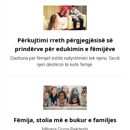
Përkujtimi rreth përgjegjësisë së
prindërve për edukimin e fëmijëve
Dashuria për fëmijët është natyrshmëri tek njeriu. Secili
njeri dëshiron të ketë fëmijë.
Fëmija, stolia më e bukur e familjes
Mihana Goga-Bekteshi