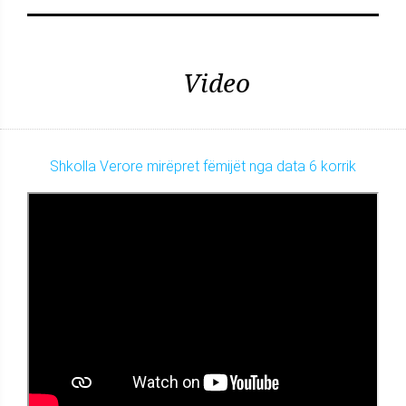
Video
Shkolla Verore mirëpret fëmijët nga data 6 korrik