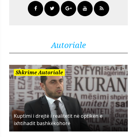
Autoriale
Shkrime Autoriale
Kuptimi i drejtë i realitetit në optikën e
ixhtihadit bashkëkohorë