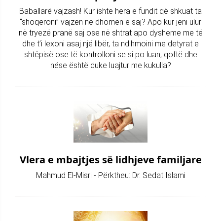
Baballarë vajzash! Kur ishte hera e fundit që shkuat ta
“shoqëroni” vajzën në dhomën e saj? Apo kur jeni ulur
në tryezë pranë saj ose në shtrat apo dysheme me të
dhe t’i lexoni asaj një libër, ta ndihmoini me detyrat e
shtëpisë ose të kontrolloni se si po luan, qoftë dhe
nëse është duke luajtur me kukulla?
Vlera e mbajtjes së lidhjeve familjare
Mahmud El-Misri - Përktheu: Dr. Sedat Islami