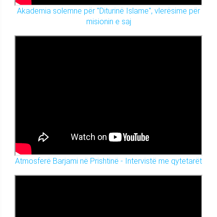
Akademia solemne për "Diturinë Islame", vlerësime për
misionin e saj
Atmosferë Barjami në Prishtinë - Intervistë me qytetarët