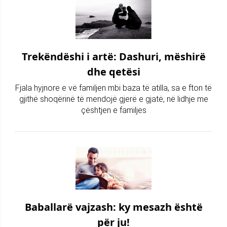
Trekëndëshi i artë: Dashuri, mëshirë
dhe qetësi
Fjala hyjnore e vë familjen mbi baza të atilla, sa e fton të
gjithë shoqërinë të mendojë gjerë e gjatë, në lidhje me
çështjen e familjes
Baballarë vajzash: ky mesazh është
për ju!