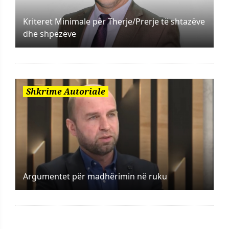
Kriteret Minimale për Therje/Prerje të shtazëve
dhe shpezëve
Shkrime Autoriale
Argumentet për madhërimin në ruku