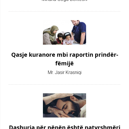
Qasje kuranore mbi raportin prindër-
fëmijë
Mr. Jasir Krasniqi
Dashuria për nënën është natyrshmëri