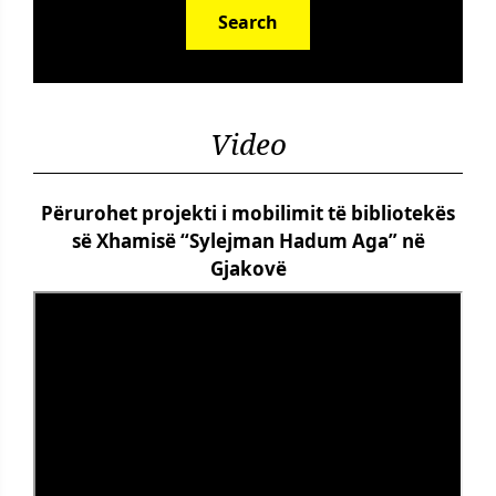
Search
Video
Përurohet projekti i mobilimit të bibliotekës
së Xhamisë “Sylejman Hadum Aga” në
Gjakovë