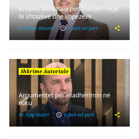
Kriteret Minimale për Therje/Prerje
të shtazëve dhe shpezëve
Dr. Islam Hasani
1 javë më parë
Shkrime Autoriale
Argumentet për madhërimin në
ruku
Dr. Ejup Haziri
1 javë më parë