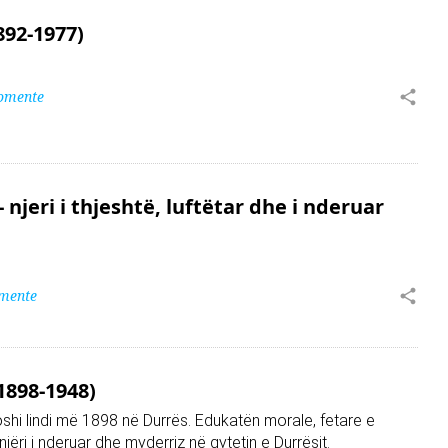
892-1977)
omente
 njeri i thjeshtë, luftëtar dhe i nderuar
mente
1898-1948)
shi lindi më 1898 në Durrës. Edukatën morale, fetare e
e njëri i nderuar dhe myderriz në qytetin e Durrësit.