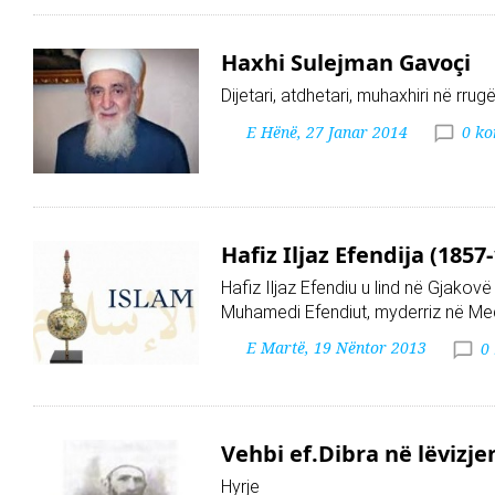
Haxhi Sulejman Gavoçi
Dijetari, atdhetari, muhaxhiri në rrug
E Hënë, 27 Janar 2014
0 k
Hafiz Iljaz Efendija (1857
Hafiz Iljaz Efendiu u lind në Gjakovë n
Muhamedi Efendiut, myderriz në M
E Martë, 19 Nëntor 2013
0
Vehbi ef.Dibra në lëvizj
Hyrje