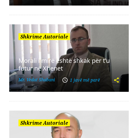
Shkrime Autoriale
Morali i mirë është shkak për t’u
futur në Xhenet
Mr. Vedat Shabani
1 javë më parë
Shkrime Autoriale