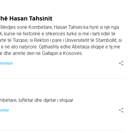
xhë Hasan Tahsinit
 Rilindjes sonë Kombëtare, Hasan Tahsini ka hyrë si një nga
X, kurse në historinë e shkencës turke si më i larti ndër të
rtë të Turqisë, si Rektori i parë i Universitetit të Stambollit, si
e e në ato natyrore. Gjithashtu edhe Abetarja shqipe e tij me
rë dhe arrinte deri në Gallapin e Kosovës.
omente
tare, luftëtar dhe dijetar i shquar
ente