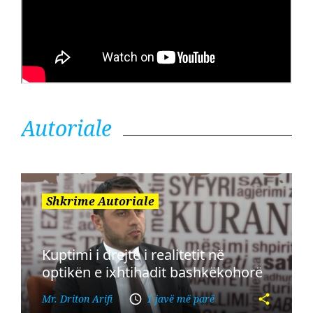
Autoriale
Shkrime Autoriale
Kuptimi i drejtë i realitetit në
optikën e ixhtihadit bashkëkohorë
Mr. Driton Arifi
1 javë më parë