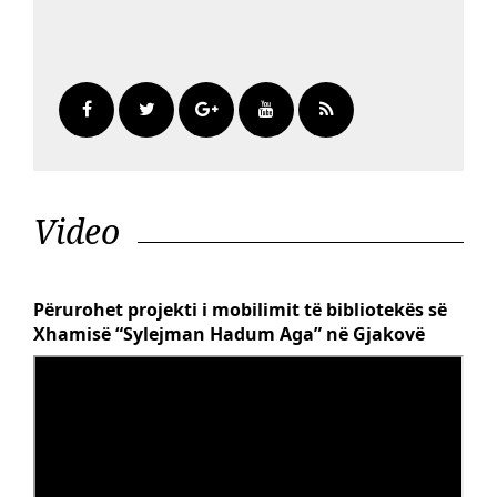
Video
Përurohet projekti i mobilimit të bibliotekës së
Xhamisë “Sylejman Hadum Aga” në Gjakovë