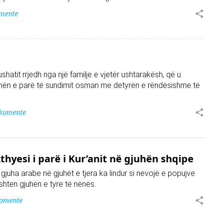
mente
shatit rrjedh nga një familje e vjetër ushtarakësh, që u
hën e parë të sundimit osman me detyrën e rëndësishme të
 komente
hyesi i parë i Kur’anit në gjuhën shqipe
gjuha arabe në gjuhët e tjera ka lindur si nevojë e popujve
shten gjuhën e tyre të nënës.
komente