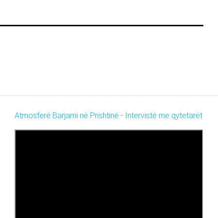
Atmosferë Barjami në Prishtinë - Intervistë me qytetarët