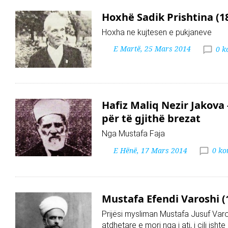
Hoxhë Sadik Prishtina (1
Hoxha ne kujtesen e pukjaneve
E Martë, 25 Mars 2014
0 k
Hafiz Maliq Nezir Jakova -
për të gjithë brezat
Nga Mustafa Faja
E Hënë, 17 Mars 2014
0 ko
Mustafa Efendi Varoshi (
Prijësi mysliman Mustafa Jusuf Varo
atdhetare e mori nga i ati, i cili isht