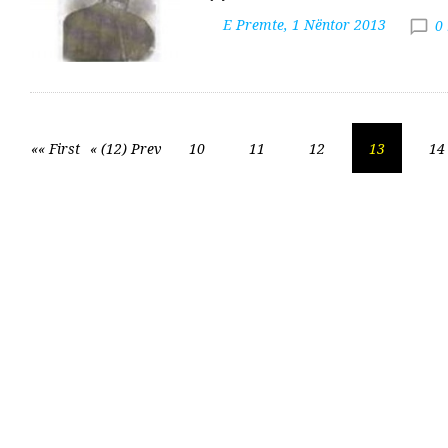
E Premte, 1 Nëntor 2013
0
«« First
« (12) Prev
10
11
12
13
14