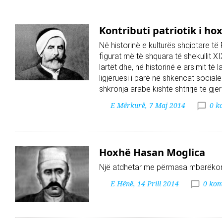
Kontributi patriotik i ho
Në historinë e kulturës shqiptare të
figurat më të shquara të shekullit XI
lartët dhe, në historinë e arsimit të la
ligjëruesi i parë në shkencat social
shkronja arabe kishte shtrirje të gje
E Mërkurë, 7 Maj 2014
0 k
Hoxhë Hasan Moglica
Një atdhetar me përmasa mbarëkombë
E Hënë, 14 Prill 2014
0 kom