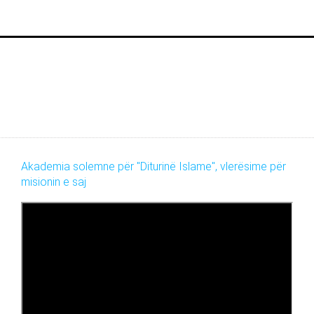
Akademia solemne për "Diturinë Islame", vlerësime për
misionin e saj