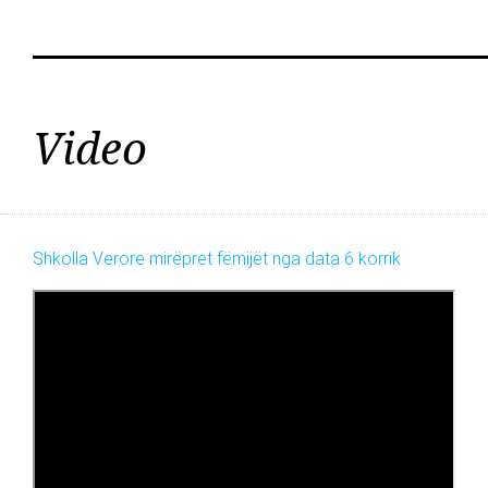
Video
Shkolla Verore mirëpret fëmijët nga data 6 korrik