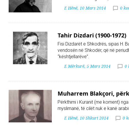
E Hënë, 10 Mars 2014
0 ko
Tahir Dizdari (1900-1972)
Fisi Dizdarët e Shkodrës, sipas H. Bu
vendosën në Shkodër, që në periud
“kështjellarëve”.
E Mërkurë, 5 Mars 2014
0
Muharrem Blakçori, përkt
Përkthimi i Kuranit (me koment) nga 
myslimanë, të cilët nuk e kanë arabi
E Hënë, 10 Shkurt 2014
0 