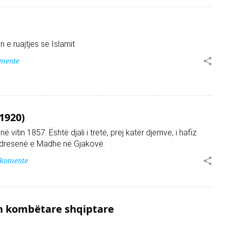
ën e ruajtjes së Islamit
omente
-1920)
ë vitin 1857. Është djali i tretë, prej katër djemve, i hafiz
edresenë e Madhe në Gjakovë.
 komente
en kombëtare shqiptare