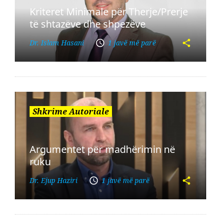
Kriteret Minimale për Therje/Prerje
të shtazëve dhe shpezëve
Dr. Islam Hasani
1 javë më parë
Shkrime Autoriale
Argumentet për madhërimin në
ruku
Dr. Ejup Haziri
1 javë më parë