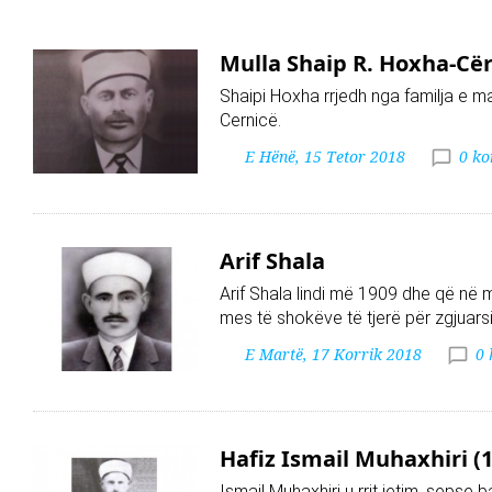
Mulla Shaip R. Hoxha-Cër
Shaipi Hoxha rrjedh nga familja e ma
Cernicë.
E Hënë, 15 Tetor 2018
0 k
Arif Shala
Arif Shala lindi më 1909 dhe që në m
mes të shokëve të tjerë për zgjuarsin
E Martë, 17 Korrik 2018
0
Hafiz Ismail Muhaxhiri (
Ismail Muhaxhiri u rrit jetim, sepse b