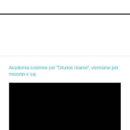
Akademia solemne për "Diturinë Islame", vlerësime për
misionin e saj