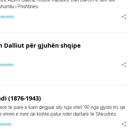
umliu i Prishtinës.
komente
m Dalliut për gjuhën shqipe
omente
di (1876-1943)
erë të parë e kam dëgjuar aty nga vitet '90 nga gjyshi im, që
 emrin e mirë që kishte patur ndër dijetarë të Shkodrës.
omente