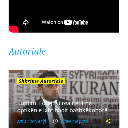
Autoriale
Shkrime Autoriale
Kuptimi i drejtë i realitetit në
optikën e ixhtihadit bashkëkohorë
Mr. Driton Arifi
1 javë më parë