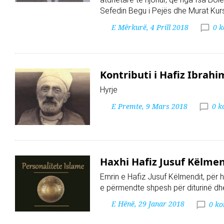
Sefedin Begu i Pejës dhe Murat Kursh
E Mërkurë, 4 Prill 2018
0 
Kontributi i Hafiz Ibrahi
Hyrje
E Premte, 9 Mars 2018
0 k
Haxhi Hafiz Jusuf Këlmen
Emrin e Hafiz Jusuf Këlmendit, për h
e përmendte shpesh për diturinë dhe
E Hënë, 29 Janar 2018
0 k