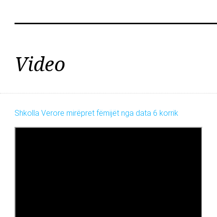
Video
Shkolla Verore mirëpret fëmijët nga data 6 korrik