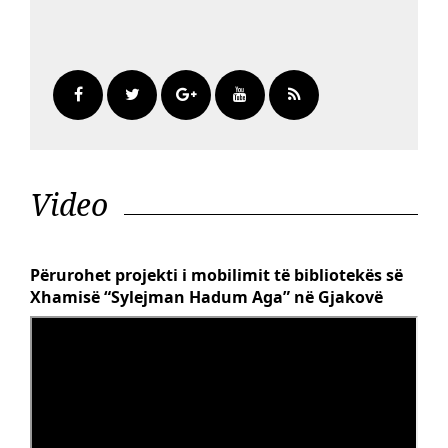
Video
Përurohet projekti i mobilimit të bibliotekës së
Xhamisë “Sylejman Hadum Aga” në Gjakovë