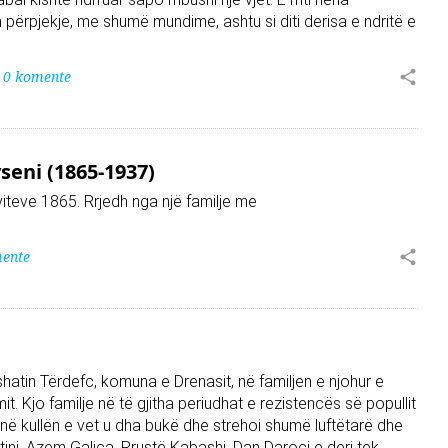
përpjekje, me shumë mundime, ashtu si diti derisa e ndritë e
0 komente
eni (1865-1937)
h viteve 1865. Rrjedh nga një familje me
ente
fshatin Tërdefc, komuna e Drenasit, në familjen e njohur e
it. Kjo familje në të gjitha periudhat e rezistencës së popullit
 në kullën e vet u dha bukë dhe strehoi shumë luftëtarë dhe
tini, Azem Galica, Rrustë Kabashi, Dan Daroci e deri tek