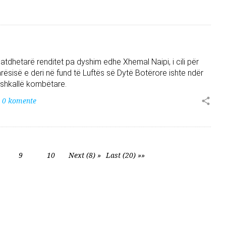
 atdhetarë renditet pa dyshim edhe Xhemal Naipi, i cili për
rësisë e deri në fund të Luftës së Dytë Botërore ishte ndër
 shkallë kombëtare.
0 komente
9
10
Next (8) »
Last (20) »»