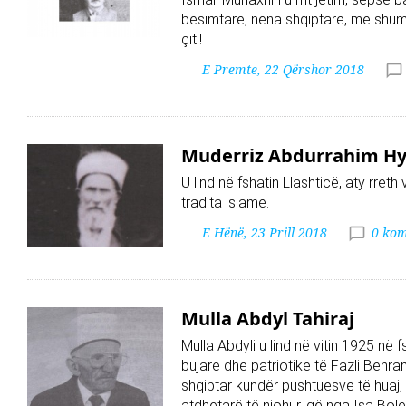
besimtare, nëna shqiptare, me shum 
çiti!
E Premte, 22 Qërshor 2018
Muderriz Abdurrahim Hys
U lind në fshatin Llashticë, aty rret
tradita islame.
E Hënë, 23 Prill 2018
0 kom
Mulla Abdyl Tahiraj
Mulla Abdyli u lind në vitin 1925 në 
bujare dhe patriotike të Fazli Behram
shqiptar kundër pushtuesve të huaj,
atdhetarë të njohur, që nga Isa Bole