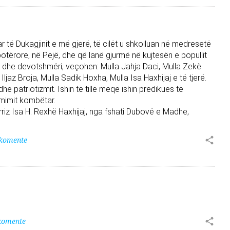
r të Dukagjinit e më gjerë, të cilët u shkolluan në medresetë
otërore, në Pejë, dhe që lanë gjurmë në kujtesën e popullit
ëri dhe devotshmëri, veçohen: Mulla Jahja Daci, Mulla Zekë
ljaz Broja, Mulla Sadik Hoxha, Mulla Isa Haxhijaj e të tjerë.
he patriotizmit. Ishin të tillë meqë ishin predikues të
imimit kombëtar.
rriz Isa H. Rexhë Haxhijaj, nga fshati Dubovë e Madhe,
 komente
komente