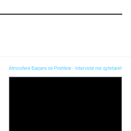
Atmosferë Barjami në Prishtinë - Intervistë me qytetarët