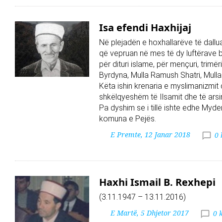
Isa efendi Haxhijaj
Në plejadën e hoxhallarëve të dallua
që vepruan në mes të dy luftërave b
për dituri islame, për mençuri, trim
Byrdyna, Mulla Ramush Shatri, Mulla I
Këta ishin krenaria e myslimanizmit d
shkëlqyeshëm të Ilsamit dhe të ars
Pa dyshim se i tillë ishte edhe Myde
komuna e Pejës.
E Premte, 12 Janar 2018
0
Haxhi Ismail B. Rexhepi
(3.11.1947 – 13.11.2016)
E Martë, 5 Dhjetor 2017
0 