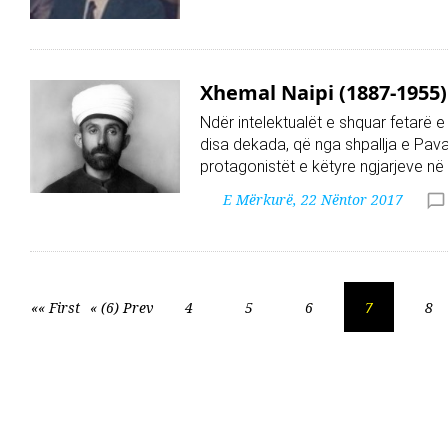
Xhemal Naipi (1887-1955)
Ndër intelektualët e shquar fetarë e
disa dekada, që nga shpallja e Pava
protagonistët e këtyre ngjarjeve në
E Mërkurë, 22 Nëntor 2017
«« First
« (6) Prev
4
5
6
7
8