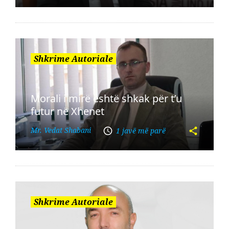
Shkrime Autoriale
Morali i mirë është shkak për t’u
futur në Xhenet
Mr. Vedat Shabani
1 javë më parë
Shkrime Autoriale