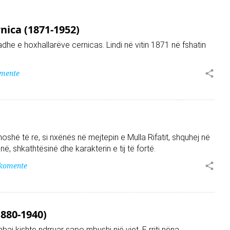
nica (1871-1952)
dhe e hoxhallarëve cernicas. Lindi në vitin 1871 në fshatin
omente
oshë të re, si nxënës në mejtepin e Mulla Rifatit, shquhej në
ë, shkathtësinë dhe karakterin e tij të fortë.
 komente
1880-1940)
abai kishte ndrruar sapo mbushi një vjet. E rriti nëna