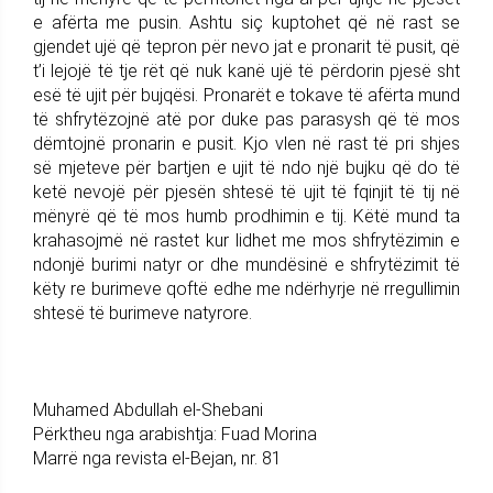
e afërta me pusin. Ashtu siç kuptohet që në rast se
gjendet ujë që tepron për nevo jat e pronarit të pusit, që
t’i lejojë të tje rët që nuk kanë ujë të përdorin pjesë sht
esë të ujit për bujqësi. Pronarët e tokave të afërta mund
të shfrytëzojnë atë por duke pas parasysh që të mos
dëmtojnë pronarin e pusit. Kjo vlen në rast të pri shjes
së mjeteve për bartjen e ujit të ndo një bujku që do të
ketë nevojë për pjesën shtesë të ujit të fqinjit të tij në
mënyrë që të mos humb prodhimin e tij. Këtë mund ta
krahasojmë në rastet kur lidhet me mos shfrytëzimin e
ndonjë burimi natyr or dhe mundësinë e shfrytëzimit të
këty re burimeve qoftë edhe me ndërhyrje në rregullimin
shtesë të burimeve natyrore.
Muhamed Abdullah el-Shebani
Përktheu nga arabishtja: Fuad Morina
Marrë nga revista el-Bejan, nr. 81