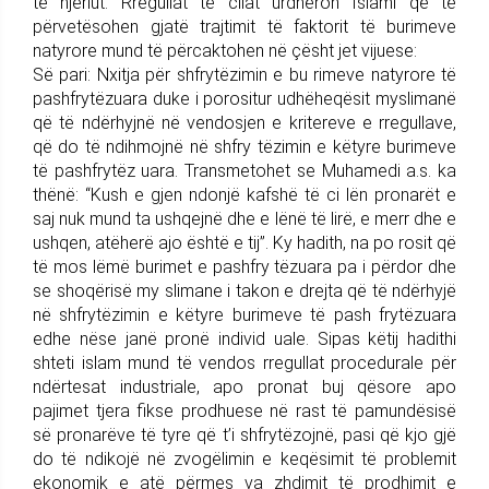
të njeriut. Rregullat të cilat urdhëron Islami që të
përvetësohen gjatë trajtimit të faktorit të burimeve
natyrore mund të përcaktohen në çësht jet vijuese:
Së pari: Nxitja për shfrytëzimin e bu rimeve natyrore të
pashfrytëzuara duke i porositur udhëheqësit myslimanë
që të ndërhyjnë në vendosjen e kritereve e rregullave,
që do të ndihmojnë në shfry tëzimin e këtyre burimeve
të pashfrytëz uara. Transmetohet se Muhamedi a.s. ka
thënë: “Kush e gjen ndonjë kafshë të ci lën pronarët e
saj nuk mund ta ushqejnë dhe e lënë të lirë, e merr dhe e
ushqen, atëherë ajo është e tij”. Ky hadith, na po rosit që
të mos lëmë burimet e pashfry tëzuara pa i përdor dhe
se shoqërisë my slimane i takon e drejta që të ndërhyjë
në shfrytëzimin e këtyre burimeve të pash frytëzuara
edhe nëse janë pronë individ uale. Sipas këtij hadithi
shteti islam mund të vendos rregullat procedurale për
ndërtesat industriale, apo pronat buj qësore apo
pajimet tjera fikse prodhuese në rast të pamundësisë
së pronarëve të tyre që t’i shfrytëzojnë, pasi që kjo gjë
do të ndikojë në zvogëlimin e keqësimit të problemit
ekonomik e atë përmes va zhdimit të prodhimit e