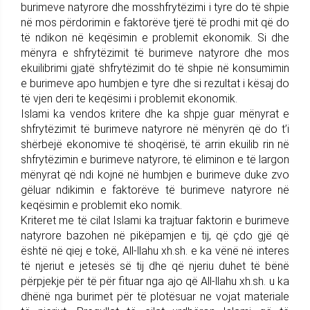
burimeve natyrore dhe mosshfrytëzimi i tyre do të shpie
në mos përdorimin e faktorëve tjerë të prodhi mit që do
të ndikon në keqësimin e problemit ekonomik. Si dhe
mënyra e shfrytëzimit të burimeve natyrore dhe mos
ekuilibrimi gjatë shfrytëzimit do të shpie në konsumimin
e burimeve apo humbjen e tyre dhe si rezultat i kësaj do
të vjen deri te keqësimi i problemit ekonomik.
Islami ka vendos kritere dhe ka shpje guar mënyrat e
shfrytëzimit të burimeve natyrore në mënyrën që do t’i
shërbejë ekonomive të shoqërisë, të arrin ekuilib rin në
shfrytëzimin e burimeve natyrore, të eliminon e të largon
mënyrat që ndi kojnë në humbjen e burimeve duke zvo
gëluar ndikimin e faktorëve të burimeve natyrore në
keqësimin e problemit eko nomik.
Kriteret me të cilat Islami ka trajtuar faktorin e burimeve
natyrore bazohen në pikëpamjen e tij, që çdo gjë që
është në qiej e tokë, All-llahu xh.sh. e ka vënë në interes
të njeriut e jetesës së tij dhe që njeriu duhet të bënë
përpjekje për të për fituar nga ajo që All-llahu xh.sh. u ka
dhënë nga burimet për të plotësuar ne vojat materiale