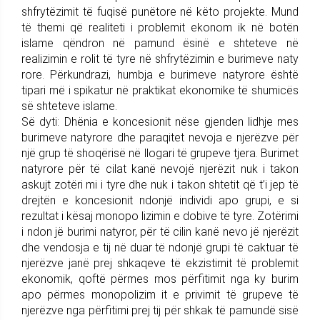
shfrytëzimit të fuqisë punëtore në këto projekte. Mund
të themi që realiteti i problemit ekonom ik në botën
islame qëndron në pamund ësinë e shteteve në
realizimin e rolit të tyre në shfrytëzimin e burimeve naty
rore. Përkundrazi, humbja e burimeve natyrore është
tipari më i spikatur në praktikat ekonomike të shumicës
së shteteve islame.
Së dyti: Dhënia e koncesionit nëse gjenden lidhje mes
burimeve natyrore dhe paraqitet nevoja e njerëzve për
një grup të shoqërisë në llogari të grupeve tjera. Burimet
natyrore për të cilat kanë nevojë njerëzit nuk i takon
askujt zotëri mi i tyre dhe nuk i takon shtetit që t’i jep të
drejtën e koncesionit ndonjë individi apo grupi, e si
rezultat i kësaj monopo lizimin e dobive të tyre. Zotërimi
i ndon jë burimi natyror, për të cilin kanë nevo jë njerëzit
dhe vendosja e tij në duar të ndonjë grupi të caktuar të
njerëzve janë prej shkaqeve të ekzistimit të problemit
ekonomik, qoftë përmes mos përfitimit nga ky burim
apo përmes monopolizim it e privimit të grupeve të
njerëzve nga përfitimi prej tij për shkak të pamundë sisë