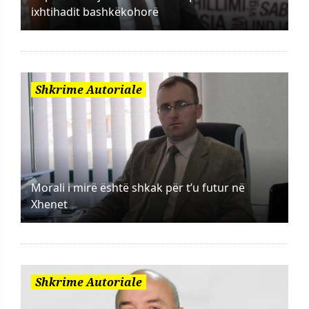
ixhtihadit bashkëkohorë
Shkrime Autoriale
Morali i mirë është shkak për t’u futur në
Xhenet
Shkrime Autoriale