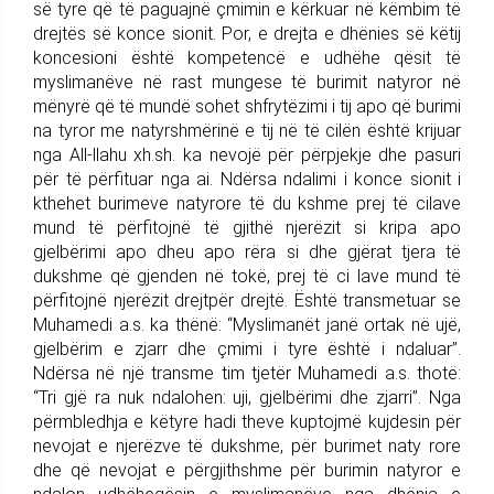
së tyre që të paguajnë çmimin e kërkuar në këmbim të
drejtës së konce sionit. Por, e drejta e dhënies së këtij
koncesioni është kompetencë e udhëhe qësit të
myslimanëve në rast mungese të burimit natyror në
mënyrë që të mundë sohet shfrytëzimi i tij apo që burimi
na tyror me natyrshmërinë e tij në të cilën është krijuar
nga All-llahu xh.sh. ka nevojë për përpjekje dhe pasuri
për të përfituar nga ai. Ndërsa ndalimi i konce sionit i
kthehet burimeve natyrore të du kshme prej të cilave
mund të përfitojnë të gjithë njerëzit si kripa apo
gjelbërimi apo dheu apo rëra si dhe gjërat tjera të
dukshme që gjenden në tokë, prej të ci lave mund të
përfitojnë njerëzit drejtpër drejtë. Është transmetuar se
Muhamedi a.s. ka thënë: “Myslimanët janë ortak në ujë,
gjelbërim e zjarr dhe çmimi i tyre është i ndaluar”.
Ndërsa në një transme tim tjetër Muhamedi a.s. thotë:
“Tri gjë ra nuk ndalohen: uji, gjelbërimi dhe zjarri”. Nga
përmbledhja e këtyre hadi theve kuptojmë kujdesin për
nevojat e njerëzve të dukshme, për burimet naty rore
dhe që nevojat e përgjithshme për burimin natyror e