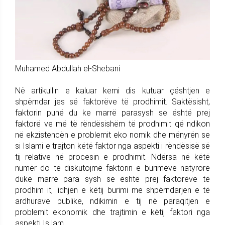
Muhamed Abdullah el-Shebani
Në artikullin e kaluar kemi dis kutuar çështjen e
shpërndar jes së faktorëve të prodhimit. Saktësisht,
faktorin punë du ke marrë parasysh se është prej
faktorë ve më të rëndësishëm të prodhimit që ndikon
në ekzistencën e problemit eko nomik dhe mënyrën se
si Islami e trajton këtë faktor nga aspekti i rëndësisë së
tij relative në procesin e prodhimit. Ndërsa në këtë
numër do të diskutojmë faktorin e burimeve natyrore
duke marrë para sysh se është prej faktorëve të
prodhim it, lidhjen e këtij burimi me shpërndarjen e të
ardhurave publike, ndikimin e tij në paraqitjen e
problemit ekonomik dhe trajtimin e këtij faktori nga
aspekti Is lam.