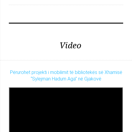
Video
Përurohet projekti i mobilimit të bibliotekës së Xhamisë
“Sylejman Hadum Aga” në Gjakovë