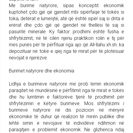
Me burime natyrore, sipas konceptit ekonomik
kuptohet çdo gjë që gjendet mbi sipërfaqe të tokës si
toka, detërat e lumenjtë, atë që është sipër saj si drita e
erërat dhe çdo gjë që gjendet në thellësi të saj si
pasuritë minerale. Ky faktor prodhimi është fusha e
shfrytëzimit, në të cilën njeriu praktikon rolin e tij për
mes punës për të përfituar nga ajo që All-llahu xh.sh. ka
depozituar në tokë e qiej nga të mirat për të plotësuar
nevojat e njerëzve.
Burimet natyrore dhe ekonomia
Lidhja e burimeve natyrore me prob lemin ekonomik
paraqitet në mundësinë e përfitimit nga të mirat e tokës
dhe hu lumtimin e faktorëve tjerë të prodhimit për
shfrytëzimin e këtyre burimeve. Mos shfrytëzimi i
burimeve natyrore në dis pozicion në mënyrë
ekonomike të duhur që realizon të mirën publike dhe
lehtë simin e nevojave të individëve ndihmon në
paraqitjen e problemit ekonomik. Ne glizhenca ndaj