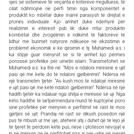
sjes së sistemeve të veçanta e kritereve rregulluese, të
cilat ndihmojnë në përfi timin nga komponentët e
produktit ko mbëtar duke marrë parasysh të drejtat e
pronës individuale. Kjo arrihet duke ndërhyrë për
realizimin e interesit pub lik duke rritur produktin
kombëtar dhe zvogëlimin e ndikimit të faktorëve të
lidhur me burimet natyrore ndikuese në ekzistimin e
problemit ekonomik e ke qësimin e tij. Muhamedi a.s. i
ka shpje guar mënyrat se si të arrihet kjo përmes
porosisë profetike për umetin islam. Transmetohet se
Muhamedi a.s. ka thë në: “Mos e ndaloni mirësinë e ujit
pasi që me ketë do të ndaloni gjelbërimin”. Ndërsa në
një transmetim tjetër: “As kush mos të ndalojë mirësinë
e ujit pasi që me këtë ndalon gjelbërimin”. Ndërsa në një
hadith tjetër ka ndaluar nga shitja e mirësisë së uji. Nga
këto hadithe të lartpërmendura mund të kuptojmë poro
sinë profetike për mënyrën e përfitimit në rast të mos
gjetjes së ujit. Prandaj në rast se dikush posedon një
pus të mbush ur me ujë, atëherë atij i duhet që të lejo jë
të tjerët të përdorin këtë pus, nëse i plotëson nevojat e
tij në mënyrë që të përfitohet nga ai për ujitje në pjesët