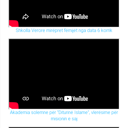
Shkolla Verore mirëpret fëmijët nga data 6 korrik
Akademia solemne për "Diturinë Islame", vlerësime për
misionin e saj