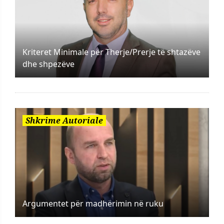
Kriteret Minimale për Therje/Prerje të shtazëve
dhe shpezëve
Shkrime Autoriale
Argumentet për madhërimin në ruku