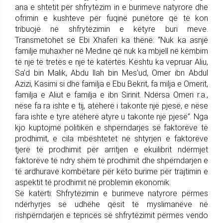
ana e shtetit për shfrytëzim in e burimeve natyrore dhe
ofrimin e kushteve për fuqinë punëtore që të kon
tribuojë në shfrytëzimin e këtyre buri meve.
Transmetohet se Ebi Xhaferi ka thënë: “Nuk ka asnjë
familje muhaxher në Medine që nuk ka mbjell në këmbim
të një të tretës e një të katërtës. Kështu ka vepruar Aliu,
Sa’d bin Malik, Abdu llah bin Mes’ud, Omer ibn Abdul
Azizi, Kasimi si dhe familja e Ebu Bekrit, fa milja e Omerit,
familja e Aliut e familja e ibn Sirinit. Ndërsa Omeri r.a.,
nëse fa ra ishte e tij, atëherë i takonte një pjesë, e nëse
fara ishte e tyre atëherë atyre u takonte një pjesë”. Nga
kjo kuptojmë politikën e shpërndarjes së faktorëve të
prodhimit, e cila mbështetet në shtyrjen e faktorëve
tjerë të prodhimit për arritjen e ekuilibrit ndërmjet
faktorëve të ndry shëm të prodhimit dhe shpërndarjen e
të ardhurave kombëtare për këto burime për trajtimin e
aspektit të prodhimit në problemin ekonomik.
Së katërti: Shfrytëzimin e burimeve natyrore përmes
ndërhyrjes së udhëhe qësit të myslimanëve në
rishpërndarjen e tepricës së shfrytëzimit përmes vendo