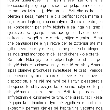
ndalon udhëheqësin e myslimanëve nga dhënia e
koncesionit për çdo grup shoqëror që kjo të mos shpie
te monopolizimi i tij, dëmton nje rëzit dhe ndikon në
ofertën e kësaj materie, e cila përfitohet nga marrja e
saj drejtpërdrejtë nga burimi natyror. Dhë nia e të drejtës
së koncesionit për shfry tëzimin e saj nga një grup i
njerëzve apo nga një individ apo grup individësh do të
ndikon në zvogëlimin e ofertës, rritjen e çmimit të saj
dhe pamundësinë e nje rëzve për të zotëruar atë me
gjithë nevo jën e tyre të ngutshme për të dhe blerjen e
saj nga grupi monopolist që i është dhënë kjo e drejtë.
Së treti: Ndërhyrja e drejtpërdrejtë e shtetit për
shfrytëzimin e burimeve naty rore të pa shfrytëzuara
sipas planeve prodhuese investuese, të cilat i vendos
udhëheqësi mysliman sipas kushteve e të dhënave në
dispozicion, e në një më nyrë që i shtyn pjesëtarët e
shoqërisë të shfrytëzojnë këto burime natyrore të pa
shfrytëzuara. Islami i nxit njerëzit të pu nojnë në
shfrytëzimin e kursimeve të tyre, dhe si rezultat i kësaj
të japin kon tributin e tyre në zgjidhjen e problemit
ekonomik përmes gjetjes së kapitalit të veçantë nga