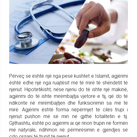
Përveç se është një nga pesë kushtet e Islamit, agjërimi
është edhe një nga ruajtësit më të mirë të shëndetit të
njeriut. Hipotetikisht, nëse njeriu do të ishte një makinë,
agjërimi do të ishte mirëmbajtja vjetore e tij, që do të
ndikonte në mirëmbajtjen dhe funksionimin sa më të
mirë. Agjërimi është forma nëpërmjet të cilës trupi i
njeriut pushon më së miri në gjithë totalitetin e tij.
Gjithashtu, është po agjërimi ai që rinon trupin në formën
më natyrale, ndihmon në përmirësimin e gjendjes së
çdo organi të trupit të njeriut.