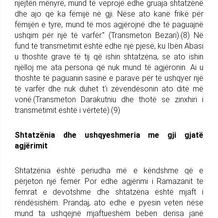
njëjtën mënyrë, mund të veprojë edhe gruaja shtatzënë
dhe ajo që ka fëmijë në gji. Nëse ato kanë frikë për
fëmijën e tyre, mund të mos agjërojnë dhe të paguajnë
ushqim për një të varfër." (Transmeton Bezari).(8) Në
fund të transmetimit është edhe një pjesë, ku Ibën Abasi
u thoshte grave të tij që ishin shtatzëna, se ato ishin
njëlloj me ata persona që nuk mund të agjëronin. Ai u
thoshte të paguanin sasinë e parave për të ushqyer një
të varfër dhe nuk duhet t'i zëvendësonin ato ditë më
vonë.(Transmeton Darakutniu dhe thotë se zinxhiri i
transmetimit është i vërtetë).(9)
Shtatzënia dhe ushqyeshmeria me gji gjatë
agjërimit
Shtatzënia është periudha më e këndshme që e
përjeton një femër. Por edhe agjërimi i Ramazanit te
femrat e devotshme dhe shtatzëna është mjaft i
rëndësishëm. Prandaj, ato edhe e pyesin veten nëse
mund ta ushqejnë mjaftueshëm beben derisa janë