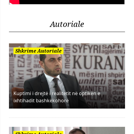
Autoriale
Shkrime Autoriale
Kuptimi i drejtë i realitetit në optikën e
ixhtihadit bashkëkohorë