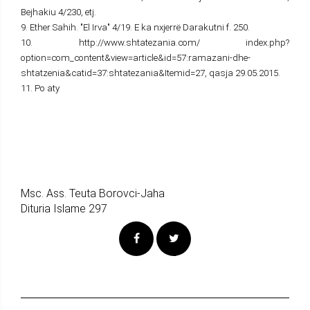
Bejhakiu 4/230, etj.
9. Ether Sahih. "El Irva" 4/19. E ka nxjerrë Darakutni f. 250.
10. http://www.shtatezania.com/ index.php?
option=com_content&view=article&id=57:ramazani-dhe-
shtatzenia&catid=37:shtatezania&Itemid=27, qasja 29.05.2015.
11. Po aty
Msc. Ass. Teuta Borovci-Jaha
Dituria Islame 297