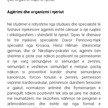
Agjërimi dhe organizmi i njeriut
Në studimet e ndryshme nga studiues dhe specialistë të
fushave mjekësore agjërimi është cilësuar si një ruajtës
i shkëlqyeshëm i shëndetit të njeriut. Sipas të dhënave
të tre mjekëve specialistë: Davor Perinoviq-mjek
specialist nga Kroacia, Heinz Hillman- shkencëtar
gjerman, dhe dr. Nikollajev-psikatër rus, agjërimi bën
shërimin e plotë ose ndikon pozitivisht në përmirësimin
e një varg sëmundjeve si: sëmundjet e zemrës;
sëmundjet e veshkëve; sëmundjet e mëlqisë; pastaj
ndikon si preventivë kundër shumë sëmundjeve
kanceroze; forcon tonusin e zemrës; përmirëson
veprimin kardiovaskular; përmirëson dukshëm tensionin
e gjakut; normalizon aritminë dhe frymëmarrjen e
parregullt; ndikon pozitivisht tek ata që janë me diabet,
me reumatizëm, me skizofreni; ndihmon në pengimin e
arteriosklerozës dhe është një nga format e