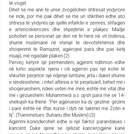
të vogël.
Dihet se me anë të urisë zvogëlohen shtresat yndyrore
në inde, por më pak dihet se me uri shkrihen edhe ato
shtresa të yndyrës që sjellin infarktin e zemrës, shfaqjen
e arteriosklerozës dhe shpejtimin e plakjes. Madje
pohohet se personat që deri në tri herë në vit (ndërsa,
shumë muslimanë në shenjë të devotshmërisë dhe
shoqërimit të Ramaznit, agjërojnë para dhe pas këtij
muaji), më ngadalë plaken.(2)
Përveç këtyre që përmendëm, agjërimi ndihmon edhe
në këto aspekte: njeriu i cili agjëron pas një kohe të
shkurtër përjeton një ndjenjë lumturie, jeta i duket shumë
e rëndësishme, i rritet aftësia e të përjetuarit, bëhet më i
shoqërueshëm, ndien veten më mirë, është më vital dhe
më i gëzueshëm. Muhammedi a.s. qysh para më se 14-
shekujsh ka thënë: "Për agjëruesin ka dy gëzime: gëzimi
i parë është në iftar, kurse i dyti në takimin me Zotin e
tij", (Transmetues: Buhariu dhe Muslimi).(3)
Agjërimi konisderohet edhe si një faktor parandalues i
kancerit. Duke qenë se qelizat kancerogjene kanë