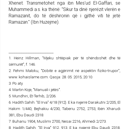
Xhenet. Transmetohet nga ibn Mes'ud El-Gaffari, se
Muhammedi a.s. ka thënë: "Sikur ta dinë njerëzit vlerën e
Ramazanit, do të dëshironin që i gjithë viti të jetë
Ramazan." (Ibn Huzejme).
__________________________
1. Heinz Hillman, "Mjeku shtëpiak për të shëndoshët dhe të
sëmurët", f. 146.
2. Fehmi Maloku, "Dobitë e agjërimit në aspektin fiziko-trupor",
www. kohaislame.com. Qasja: 28. 05. 2015; 20:10.
3. Po aty.
4. Martin Koje, "Manuali i jetës".
5. Mundhiri, Et-Terhib, 2/206.
6. Hadith Sahih. "El Irva" 4/18 (912). E ka nxjerrë Darakutni 2/205, El
Hakim 1/440, Bejhakiu 4/230, Taberiu 2752, 2753, Ibën Xharudi
381, Ebu Daudi 2318.
7. Buhariu 1904, Muslimi 2700, Nesai 2216, Ahmedi 2/273.
8. Hadith Sahih. "El Irva" 912, 913. E ka nxjerrë Ebu Daudi 2318,