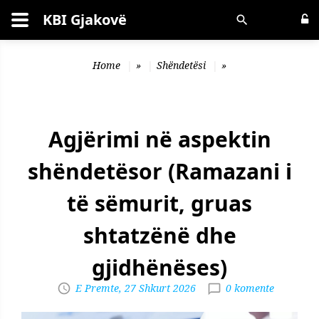
KBI Gjakovë
Kërko
Home
»
Shëndetësi
»
Agjërimi në aspektin
shëndetësor (Ramazani i
të sëmurit, gruas
shtatzënë dhe
gjidhënëses)
E Premte, 27 Shkurt 2026
0 komente