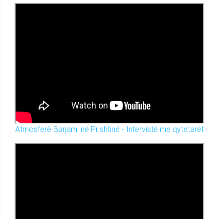
Atmosferë Barjami në Prishtinë - Intervistë me qytetarët