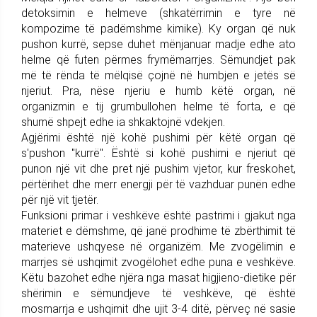
detoksimin e helmeve (shkatërrimin e tyre në
kompozime të padëmshme kimike). Ky organ që nuk
pushon kurrë, sepse duhet mënjanuar madje edhe ato
helme që futen përmes frymëmarrjes. Sëmundjet pak
më të rënda të mëlqisë çojnë në humbjen e jetës së
njeriut. Pra, nëse njeriu e humb këtë organ, në
organizmin e tij grumbullohen helme të forta, e që
shumë shpejt edhe ia shkaktojnë vdekjen.
Agjërimi është një kohë pushimi për këtë organ që
s'pushon "kurrë". Është si kohë pushimi e njeriut që
punon një vit dhe pret një pushim vjetor, kur freskohet,
përtërihet dhe merr energji për të vazhduar punën edhe
për një vit tjetër.
Funksioni primar i veshkëve është pastrimi i gjakut nga
materiet e dëmshme, që janë prodhime të zbërthimit të
materieve ushqyese në organizëm. Me zvogëlimin e
marrjes së ushqimit zvogëlohet edhe puna e veshkëve.
Këtu bazohet edhe njëra nga masat higjieno-dietike për
shërimin e sëmundjeve të veshkëve, që është
mosmarrja e ushqimit dhe ujit 3-4 ditë, përveç në sasie