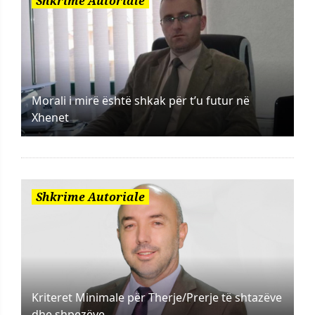
Shkrime Autoriale
Morali i mirë është shkak për t’u futur në
Xhenet
Shkrime Autoriale
Kriteret Minimale për Therje/Prerje të shtazëve
dhe shpezëve