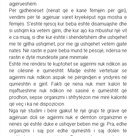
agjërueshëm.
Për gjidhënëset (nënat që e kanë fëmijën për gjiri),
vendimi për të agjëruar varet kryekëput nga mosha e
fëmijës. S'është njësoj kur beba është disamuajshe dhe
si ushqim ka vetëm gjirin, dhe kur ajo ka mbushur një vit
e ca muaj, si dhe kur është i shëndetshëm dhe ushqehet
me të gjitha ushqimet, por me gji ushqehet vetëm gjatë
natës. Në rastin e parë beba mund të pësojë, ndërsa në
rastin e dytë mundësitë janë minimale.
Është me rëndësi të kuptohet se agjërimi nuk ndikon as
në cilësinë e qumështit. Madje është vërtetuar se
agjerimi nuk ndikon aspak në përqindjen e yndyrës në
qumështin e gjirit. Fakti që nëna nuk merr kalori të
mjaftueshme nuk ndikon në sasinë e qumështit që
prodhon, sepse organizmi i shfrytëzon më mirë kaloritë
që veç i ka në dispozicion.
Nga një studim i bërë gjakut të një grupi të grave që
agjëruan doli se agjërimi nuk e dëmton organizmin e
nënës që është duke e ushqyer beben me gji. Pra, edhe
organizmi i saj por edhe qumështi i saj dolën të