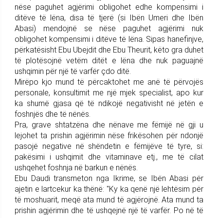
nëse paguhet agjërimi obligohet edhe kompensimi i
ditëve të lëna, disa të tjerë (si Ibën Umeri dhe Ibën
Abasi) mendojnë se nëse paguhet agjërimi nuk
obligohet kompensimi i ditëve të lëna. Sipas hanefinjve,
përkatësisht Ebu Ubejdit dhe Ebu Theurit, këto gra duhet
të plotësojnë vetëm ditët e lëna dhe nuk paguajnë
ushqimin për një të varfër çdo ditë.
Mirëpo kjo mund të përcaktohet me anë të përvojës
personale, konsultimit me një mjek specialist, apo kur
ka shumë gjasa që të ndikojë negativisht në jetën e
foshnjës dhe të nënës.
Pra, grave shtatzëna dhe nënave me fëmijë në gji u
lejohet ta prishin agjërimin nëse frikësohen për ndonjë
pasojë negative në shëndetin e fëmijëve të tyre, si:
pakësimi i ushqimit dhe vitaminave etj., me të cilat
ushqehet foshnja në barkun e nënës.
Ebu Daudi transmeton nga Ikrime, se Ibën Abasi për
ajetin e lartcekur ka thënë: "Ky ka qenë një lehtësim për
të moshuarit, meqë ata mund të agjërojnë. Ata mund ta
prishin agjërimin dhe të ushqejnë një të varfër. Po në të