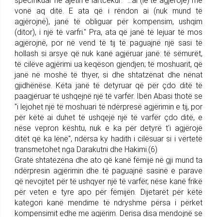
specifikuar në ajetin e lartcekur: "...ai (le të agjërojë) më
vonë aq ditë. E ata që i rëndon ai (nuk mund të
agjërojnë), janë të obliguar për kompensim, ushqim
(ditor), i një të varfri." Pra, ata që janë të lejuar të mos
agjërojnë, por në vend të tij të paguajnë një sasi të
hollash si arsye që nuk kanë agjëruar janë: të sëmurët,
të cilëve agjërimi ua keqëson gjendjen; të moshuarit, që
janë në moshë të thyer, si dhe shtatzënat dhe nënat
gjidhënëse. Këta janë të detyruar që për çdo ditë të
paagjëruar të ushqejnë një të varfër. Ibën Abasi thotë se
"i lejohet një të moshuari të ndërpresë agjërimin e tij, por
për këtë ai duhet të ushqejë një të varfër çdo ditë, e
nëse vepron kështu, nuk e ka për detyrë t'i agjërojë
ditët që ka lënë", ndërsa ky hadith i cilësuar si i vërtetë
transmetohet nga Darakutni dhe Hakimi.(6)
Gratë shtatëzëna dhe ato që kanë fëmijë në gji mund ta
ndërpresin agjërimin dhe të paguajnë sasinë e parave
që nevojitet për të ushqyer një të varfër, nëse kanë frikë
për veten e tyre apo për fëmijën. Dijetarët për këtë
kategori kanë mendime të ndryshme përsa i përket
kompensimit edhe me agjërim. Derisa disa mendojnë se