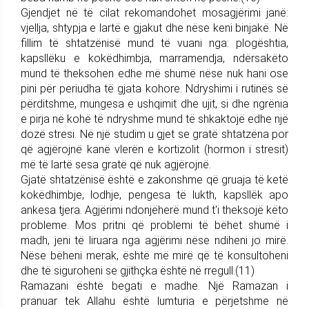
Gjendjet në të cilat rekomandohet mosagjërimi janë:
vjellja, shtypja e lartë e gjakut dhe nëse keni binjakë. Në
fillim të shtatzënisë mund të vuani nga: plogështia,
kapsllëku e kokëdhimbja, marramendja, ndërsakëto
mund të theksohen edhe më shumë nëse nuk hani ose
pini për periudha të gjata kohore. Ndryshimi i rutinës së
përditshme, mungesa e ushqimit dhe ujit, si dhe ngrënia
e pirja në kohë të ndryshme mund të shkaktojë edhe një
dozë stresi. Në një studim u gjet se gratë shtatzëna por
që agjërojnë kanë vlerën e kortizolit (hormon i stresit)
më të lartë sesa gratë që nuk agjërojnë.
Gjatë shtatzënisë është e zakonshme që gruaja të ketë
kokëdhimbje, lodhje, pengesa të lukth, kapsllëk apo
ankesa tjera. Agjërimi ndonjëherë mund t'i theksojë këto
probleme. Mos pritni që problemi të bëhet shumë i
madh, jeni të liruara nga agjërimi nëse ndiheni jo mirë.
Nëse bëheni merak, është më mirë që të konsultoheni
dhe të siguroheni se gjithçka është në rregull.(11)
Ramazani është begati e madhe. Një Ramazan i
pranuar tek Allahu është lumturia e përjetshme në