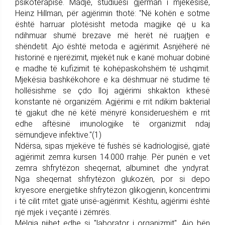
psikoterapisë. Madje, studiuesi gjerman i mjekësisë,
Heinz Hillman, për agjërimin thotë: "Në kohën e sotme
është harruar plotësisht metoda magjike që u ka
ndihmuar shumë brezave më herët në ruajtjen e
shëndetit. Ajo është metoda e agjërimit. Asnjëherë në
historinë e njerëzimit, mjekët nuk e kanë mohuar dobinë
e madhe të kufizimit të kohëpaskohshëm të ushqimit.
Mjekësia bashkëkohore e ka dëshmuar në studime të
hollësishme se çdo lloj agjërimi shkakton kthesë
konstante në organizëm. Agjërimi e rrit ndikim bakterial
të gjakut dhe në këtë mënyrë konsiderueshëm e rrit
edhe aftësinë imunologjike të organizmit ndaj
sëmundjeve infektive."(1)
Ndërsa, sipas mjekëve të fushës së kadriologjisë, gjatë
agjërimit zemra kursen 14.000 rrahje. Për punën e vet
zemra shfrytëzon sheqernat, albuminet dhe yndyrat.
Nga sheqernat shfrytëzon glukozën, por si depo
kryesore energjetike shfrytëzon glikogjenin, koncentrimi
i të cilit rritet gjatë urisë-agjërimit. Kështu, agjërimi është
një mjek i veçantë i zëmrës.
Mëlqia njihet edhe si "laborator i organizmit". Ajo bën