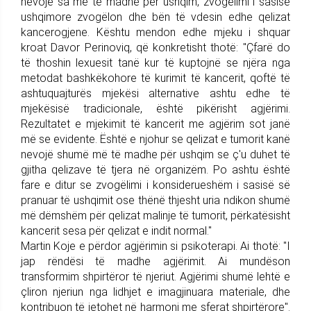
nevojë sa më të madhe për ushqim, zvogëlimi i sasisë
ushqimore zvogëlon dhe bën të vdesin edhe qelizat
kancerogjene. Kështu mendon edhe mjeku i shquar
kroat Davor Perinoviq, që konkretisht thotë: "Çfarë do
të thoshin lexuesit tanë kur të kuptojnë se njëra nga
metodat bashkëkohore të kurimit të kancerit, qoftë të
ashtuquajturës mjekësi alternative ashtu edhe të
mjekësisë tradicionale, është pikërisht agjërimi.
Rezultatet e mjekimit të kancerit me agjërim sot janë
më se evidente. Është e njohur se qelizat e tumorit kanë
nevojë shumë më të madhe për ushqim se ç'u duhet të
gjitha qelizave të tjera në organizëm. Po ashtu është
fare e ditur se zvogëlimi i konsiderueshëm i sasisë së
pranuar të ushqimit ose thënë thjesht uria ndikon shumë
më dëmshëm për qelizat malinje të tumorit, përkatësisht
kancerit sesa për qelizat e indit normal."
Martin Koje e përdor agjërimin si psikoterapi. Ai thotë: "I
jap rëndësi të madhe agjërimit. Ai mundëson
transformim shpirtëror të njeriut. Agjërimi shumë lehtë e
çliron njeriun nga lidhjet e imagjinuara materiale, dhe
kontribuon të jetohet në harmoni me sferat shpirtërore".