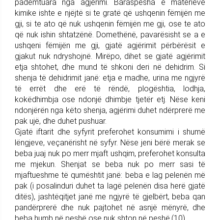
padëmtuara nga agjërimi. Baraspesha e materieve
kimike ishte e njëjtë si te gratë që ushqenin fëmijën me
gji, si te ato që nuk ushqenin fëmijën me gji, ose te ato
që nuk ishin shtatzënë. Domethënë, pavarësisht se a e
ushqeni fëmijën me gji, gjatë agjërimit përbërësit e
gjakut nuk ndryshojnë. Mirëpo, dihet se gjatë agjërimit
etja shtohet, dhe mund të shkoni deri në dehidrim. Si
shenja të dehidrimit janë: etja e madhe, urina me ngjyrë
të errët dhe erë të rëndë, plogështia, lodhja,
kokëdhimbja ose ndonjë dhimbje tjetër etj. Nëse keni
ndonjërën nga këto shenja, agjërimi duhet ndërprerë me
pak ujë, dhe duhet pushuar.
Gjatë iftarit dhe syfyrit preferohet konsumimi i shumë
lëngjeve, veçanërisht në syfyr. Nëse jeni bërë merak se
beba juaj nuk po merr mjaft ushqim, preferohet konsulta
me mjekun. Shenjat se beba nuk po merr sasi të
mjaftueshme të qumështit janë: beba e lag pelenën më
pak (i posalinduri duhet ta lagë pelenën disa herë gjatë
ditës), jashtëqitjet janë me ngjyrë të gjelbërt, beba qan
pandërprerë dhe nuk pajtohet në asnjë mënyrë, dhe
beba humb në peshë ose nuk shton në peshë.(10)