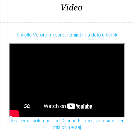
Video
Shkolla Verore mirëpret fëmijët nga data 6 korrik
Akademia solemne për "Diturinë Islame", vlerësime për
misionin e saj