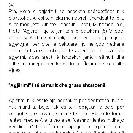
(4)
Pra, vlera e agjërimit në aspektin shëndetësor nuk
diskutohet. Ai është mjeku më natyral i shëndetit tonë. E
si të mos jetë kur më i dashuri i Zotit, Muhamedi a.s.,
thotë: "Agjëroni, që të jeni të shëndetshëm!"(5) Mirëpo,
edhe pse Allahu e bëri obligim për besimtarët, pra që të
agjërojnë "për ditë të caktuara", jo në çdo rrethanë
besimtarët janë të obliguar të agjërojnë. Të liruar nga
agjërimi, sipas ajetit të lartcekur, janë: i sëmuri, dhe
udhëtari, mirëpo për këtë do të flasim në kapitullin
vijues.
"Agjërimi" i të sëmurit dhe gruas shtatzënë
Agjërimi nuk është një ndëshkim për besimtarin. Kur ai
nuk mund ta bëjë, nuk është i obliguar ta bëjë, por
obligohet me diçka tjetër më të lehtë. Për këtë formë
lehtësimi edhe Allahu thotë se, "dëshiron lehtësim dhe jo
vështirësim". Edhe forma e shpagimit të agjërimit është