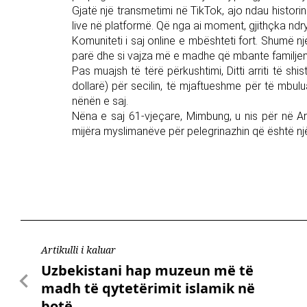
Gjatë një transmetimi në TikTok, ajo ndau historin
live në platformë. Që nga ai moment, gjithçka ndr
Komuniteti i saj online e mbështeti fort. Shumë n
parë dhe si vajza më e madhe që mbante familjen p
Pas muajsh të tërë përkushtimi, Ditti arriti të 
dollarë) për secilin, të mjaftueshme për të mbul
nënën e saj.
Nëna e saj 61-vjeçare, Mimbung, u nis për në A
mijëra myslimanëve për pelegrinazhin që është një
Artikulli i kaluar
Uzbekistani hap muzeun më të
madh të qytetërimit islamik në
botë