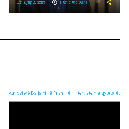
Dr. Ejup Haziri
1 javë më parë
Atmosferë Barjami në Prishtinë - Intervistë me qytetarët