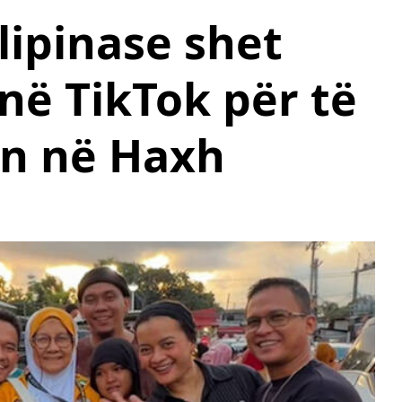
lipinase shet
në TikTok për të
n në Haxh