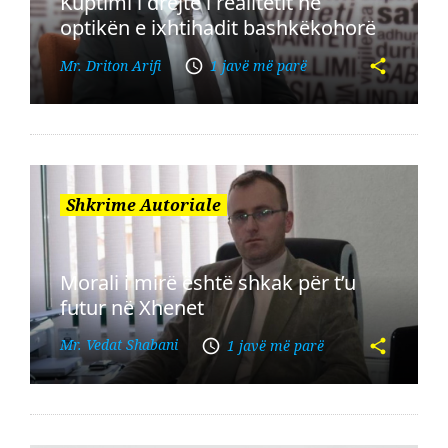
Kuptimi i drejtë i realitetit në
optikën e ixhtihadit bashkëkohorë
Mr. Driton Arifi
1 javë më parë
Shkrime Autoriale
Morali i mirë është shkak për t’u
futur në Xhenet
Mr. Vedat Shabani
1 javë më parë