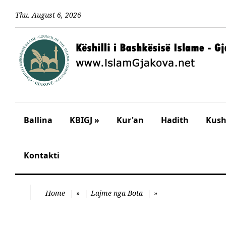
Thu
.
August
6
,
2026
Ballina
KBIGJ »
Kur'an
Hadith
Kusht
Kontakti
Home
»
Lajme nga Bota
»