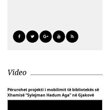
Video
Përurohet projekti i mobilimit të bibliotekës së
Xhamisë “Sylejman Hadum Aga” në Gjakovë