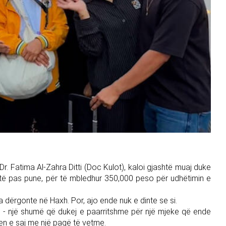
Dr. Fatima Al-Zahra Ditti (Doc Kulot), kaloi gjashtë muaj duke
atë pas pune, për të mbledhur 350,000 peso për udhëtimin e
a dërgonte në Haxh. Por, ajo ende nuk e dinte se si.
s - një shumë që dukej e paarritshme për një mjeke që ende
jen e saj me një pagë të vetme.