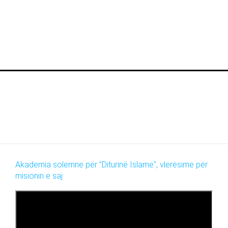
Akademia solemne për "Diturinë Islame", vlerësime për
misionin e saj