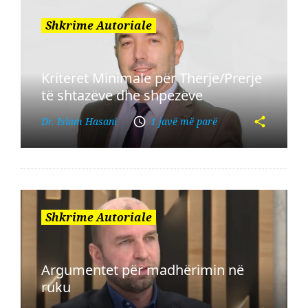
Shkrime Autoriale
Kriteret Minimale për Therje/Prerje
të shtazëve dhe shpezëve
Dr. Islam Hasani
1 javë më parë
Shkrime Autoriale
Argumentet për madhërimin në
ruku