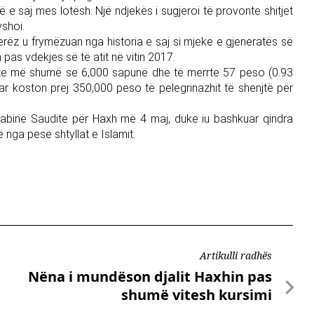
ë e saj mes lotësh. Një ndjekës i sugjeroi të provonte shitjet
yshoi.
jerëz u frymëzuan nga historia e saj si mjeke e gjeneratës së
as vdekjes së të atit në vitin 2017.
shiste më shumë se 6,000 sapunë dhe të merrte 57 peso (0.93
uar koston prej 350,000 peso të pelegrinazhit të shenjtë për
rabinë Saudite për Haxh më 4 maj, duke iu bashkuar qindra
 nga pesë shtyllat e Islamit.
Artikulli radhës
Nëna i mundëson djalit Haxhin pas
shumë vitesh kursimi