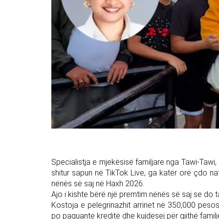
Specialistja e mjekësisë familjare nga Tawi-Tawi, 
shitur sapun në TikTok Live, ga katër orë çdo n
nënës së saj në Haxh 2026.
Ajo i kishte bërë një premtim nënës së saj se do t
Kostoja e pelegrinazhit arrinet në 350,000 peso
po paguante kreditë dhe kujdesej për gjithë famil