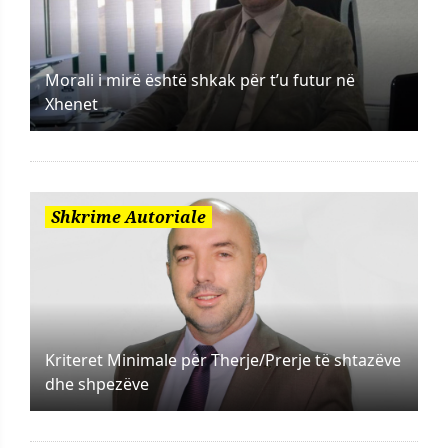
Morali i mirë është shkak për t’u futur në
Xhenet
Shkrime Autoriale
Kriteret Minimale për Therje/Prerje të shtazëve
dhe shpezëve