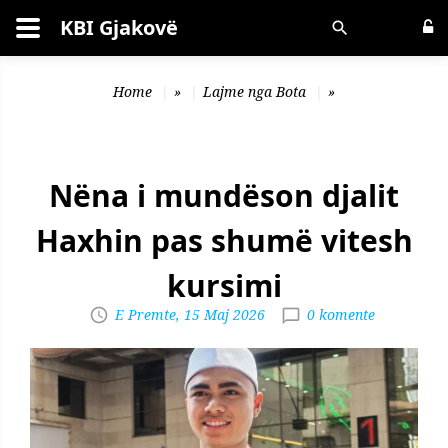
KBI Gjakovë
Kërko
Home
»
Lajme nga Bota
»
Nëna i mundëson djalit
Haxhin pas shumë vitesh
kursimi
E Premte, 15 Maj 2026
0 komente