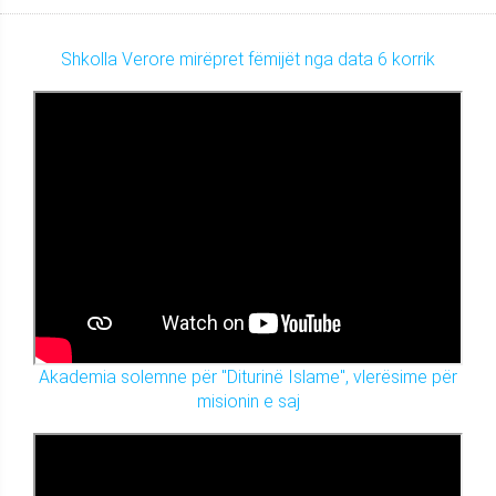
Shkolla Verore mirëpret fëmijët nga data 6 korrik
Akademia solemne për "Diturinë Islame", vlerësime për
misionin e saj