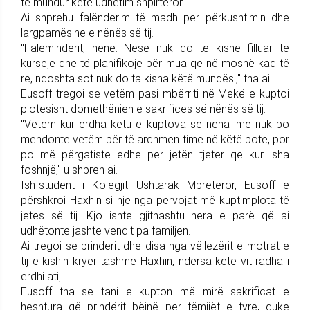
të mundur këtë udhëtim shpirtëror.
Ai shprehu falënderim të madh për përkushtimin dhe
largpamësinë e nënës së tij.
"Faleminderit, nënë. Nëse nuk do të kishe filluar të
kurseje dhe të planifikoje për mua që në moshë kaq të
re, ndoshta sot nuk do ta kisha këtë mundësi," tha ai.
Eusoff tregoi se vetëm pasi mbërriti në Mekë e kuptoi
plotësisht domethënien e sakrificës së nënës së tij.
"Vetëm kur erdha këtu e kuptova se nëna ime nuk po
mendonte vetëm për të ardhmen time në këtë botë, por
po më përgatiste edhe për jetën tjetër që kur isha
foshnjë," u shpreh ai.
Ish-student i Kolegjit Ushtarak Mbretëror, Eusoff e
përshkroi Haxhin si një nga përvojat më kuptimplota të
jetës së tij. Kjo ishte gjithashtu hera e parë që ai
udhëtonte jashtë vendit pa familjen.
Ai tregoi se prindërit dhe disa nga vëllezërit e motrat e
tij e kishin kryer tashmë Haxhin, ndërsa këtë vit radha i
erdhi atij.
Eusoff tha se tani e kupton më mirë sakrificat e
heshtura që prindërit bëjnë për fëmijët e tyre, duke