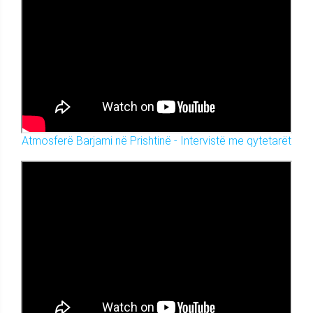
Atmosferë Barjami në Prishtinë - Intervistë me qytetarët