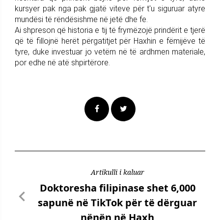
kursyer pak nga pak gjatë viteve për t'u siguruar atyre
mundësi të rëndësishme në jetë dhe fe.
Ai shpreson që historia e tij të frymëzojë prindërit e tjerë
që të fillojnë herët përgatitjet për Haxhin e fëmijëve të
tyre, duke investuar jo vetëm në të ardhmen materiale,
por edhe në atë shpirtërore.
Artikulli i kaluar
Doktoresha filipinase shet 6,000
sapunë në TikTok për të dërguar
nënën në Haxh