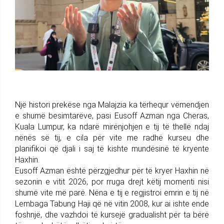
Një histori prekëse nga Malajzia ka tërhequr vëmendjen
e shumë besimtarëve, pasi Eusoff Azman nga Cheras,
Kuala Lumpur, ka ndarë mirënjohjen e tij të thellë ndaj
nënës së tij, e cila për vite me radhë kurseu dhe
planifikoi që djali i saj të kishte mundësinë të kryente
Haxhin.
Eusoff Azman është përzgjedhur për të kryer Haxhin në
sezonin e vitit 2026, por rruga drejt këtij momenti nisi
shumë vite më parë. Nëna e tij e regjistroi emrin e tij në
Lembaga Tabung Haji që në vitin 2008, kur ai ishte ende
foshnjë, dhe vazhdoi të kursejë gradualisht për ta bërë