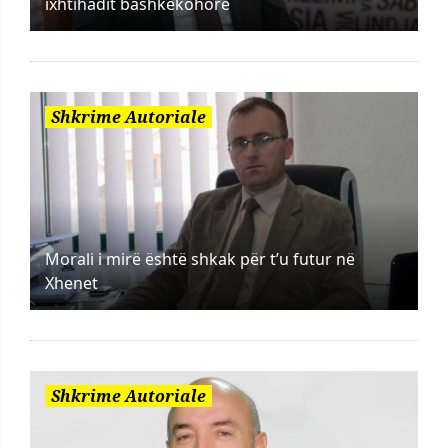
ixhtihadit bashkëkohorë
Shkrime Autoriale
Morali i mirë është shkak për t’u futur në
Xhenet
Shkrime Autoriale