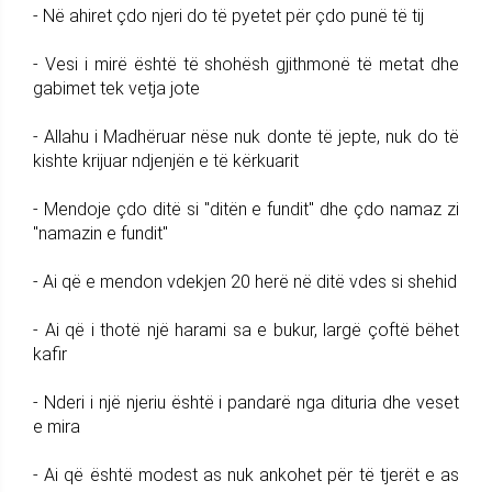
- Në ahiret çdo njeri do të pyetet për çdo punë të tij
- Vesi i mirë është të shohësh gjithmonë të metat dhe
gabimet tek vetja jote
- Allahu i Madhëruar nëse nuk donte të jepte, nuk do të
kishte krijuar ndjenjën e të kërkuarit
- Mendoje çdo ditë si "ditën e fundit" dhe çdo namaz zi
"namazin e fundit"
- Ai që e mendon vdekjen 20 herë në ditë vdes si shehid
- Ai që i thotë një harami sa e bukur, largë çoftë bëhet
kafir
- Nderi i një njeriu është i pandarë nga dituria dhe veset
e mira
- Ai që është modest as nuk ankohet për të tjerët e as