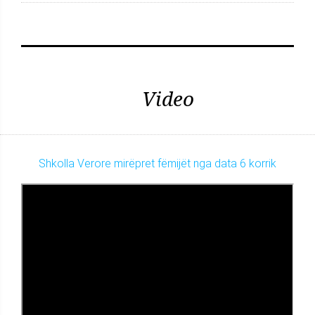
Video
Shkolla Verore mirëpret fëmijët nga data 6 korrik