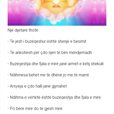
Një dijetarë thotë:
- Të jesh i buzëqeshur është shenjë e besimit
- Të ankohesh për çdo njeri të bën mendjemadh
- Buzëqeshja dhe fjala e mirë janë armët e këtij shekulli
- Ndihmesa bëhet me të dhënë jo me të marrë.
- Arsyeja e çdo halli janë gjynahet
- Ndihma e vërtetë është buzëqeshja dhe fjala e mirë
- Po bëre mirë do të gjesh mirë