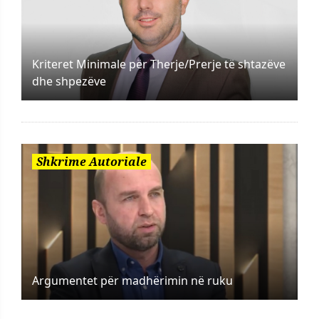
Kriteret Minimale për Therje/Prerje të shtazëve
dhe shpezëve
Shkrime Autoriale
Argumentet për madhërimin në ruku