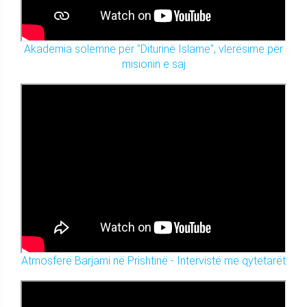
Akademia solemne për "Diturinë Islame", vlerësime për
misionin e saj
Atmosferë Barjami në Prishtinë - Intervistë me qytetarët