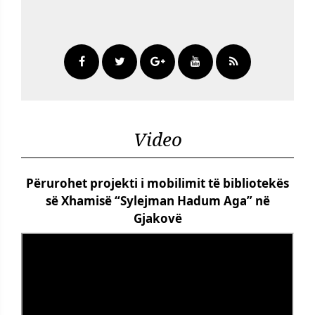
Video
Përurohet projekti i mobilimit të bibliotekës
së Xhamisë “Sylejman Hadum Aga” në
Gjakovë