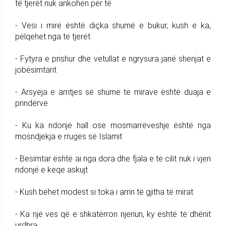
të tjerët nuk ankohen për të
- Vesi i mirë është diçka shumë e bukur, kush e ka,
pëlqehet nga të tjerët
- Fytyra e prishur dhe vetullat e ngrysura janë shenjat e
jobesimtarit
- Arsyeja e arritjes së shumë të mirave është duaja e
prindërve
- Ku ka ndonjë hall ose mosmarrëveshje është nga
mosndjekja e rrugës së Islamit
- Besimtar është ai nga dora dhe fjala e të cilit nuk i vjen
ndonjë e keqe askujt
- Kush bëhet modest si toka i arrin të gjitha të mirat
- Ka një ves që e shkatërron njeriun, ky është të dhënit
urdhra