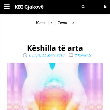
KBI Gjakovë
Kërko
Home
»
Tema
»
Këshilla të arta
E Enjte, 11 Mars 2010
2 komente