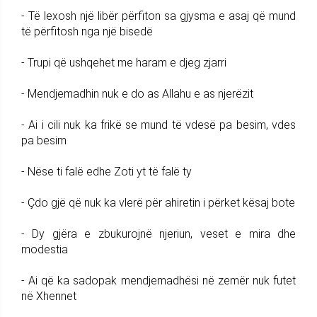
- Të lexosh një libër përfiton sa gjysma e asaj që mund
të përfitosh nga një bisedë
- Trupi që ushqehet me haram e djeg zjarri
- Mendjemadhin nuk e do as Allahu e as njerëzit
- Ai i cili nuk ka frikë se mund të vdesë pa besim, vdes
pa besim
- Nëse ti falë edhe Zoti yt të falë ty
- Çdo gjë që nuk ka vlerë për ahiretin i përket kësaj bote
- Dy gjëra e zbukurojnë njeriun, veset e mira dhe
modestia
- Ai që ka sadopak mendjemadhësi në zemër nuk futet
në Xhennet