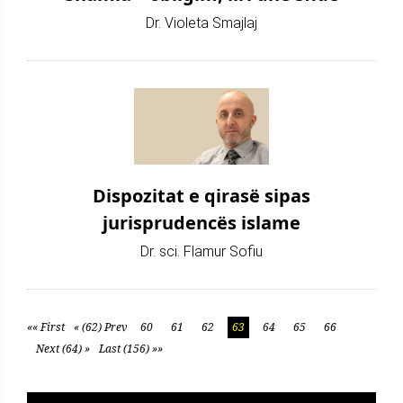
Dr. Violeta Smajlaj
Dispozitat e qirasë sipas
jurisprudencës islame
Dr. sci. Flamur Sofiu
«« First
« (62) Prev
60
61
62
63
64
65
66
Next (64) »
Last (156) »»