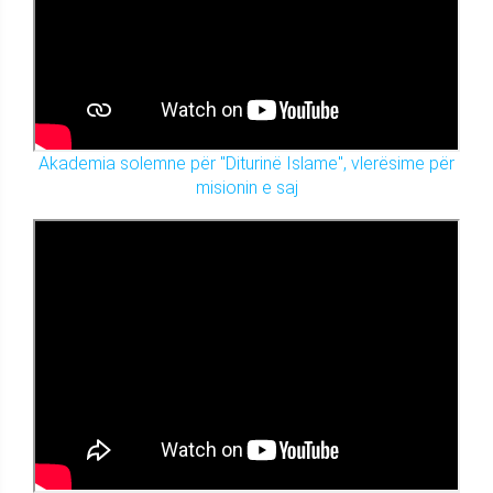
Akademia solemne për "Diturinë Islame", vlerësime për
misionin e saj