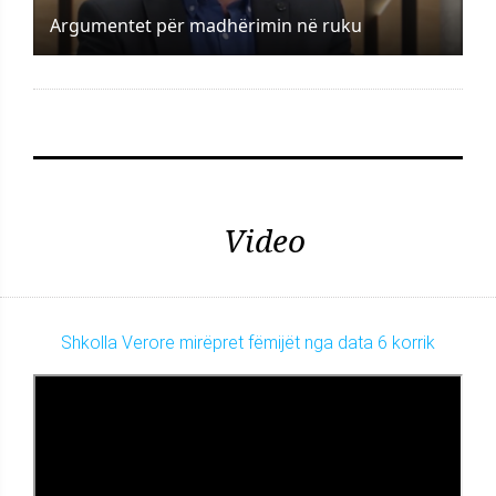
Argumentet për madhërimin në ruku
Video
Shkolla Verore mirëpret fëmijët nga data 6 korrik