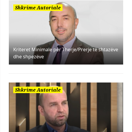
Shkrime Autoriale
Kriteret Minimale për Therje/Prerje të shtazëve
dhe shpezëve
Shkrime Autoriale