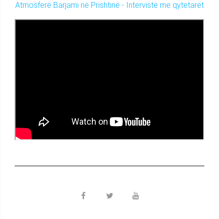
Atmosferë Barjami në Prishtinë - Intervistë me qytetarët