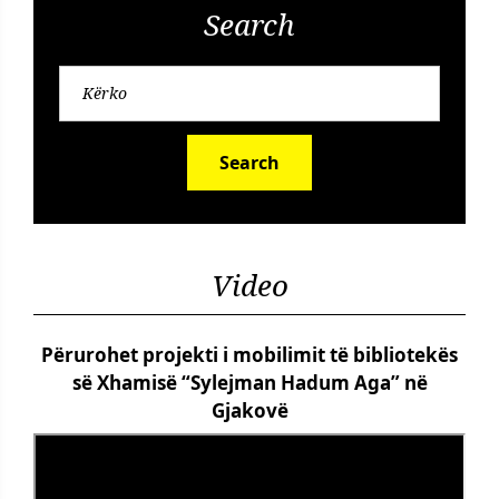
Search
Search
Video
Përurohet projekti i mobilimit të bibliotekës
së Xhamisë “Sylejman Hadum Aga” në
Gjakovë