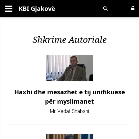
KBI Gjakovë
Kërko
Shkrime Autoriale
Haxhi dhe mesazhet e tij unifikuese
për myslimanet
Mr. Vedat Shabani