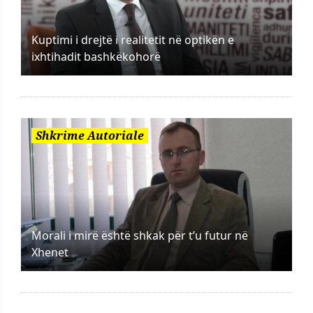
Kuptimi i drejtë i realitetit në optikën e
ixhtihadit bashkëkohorë
Shkrime Autoriale
Morali i mirë është shkak për t’u futur në
Xhenet