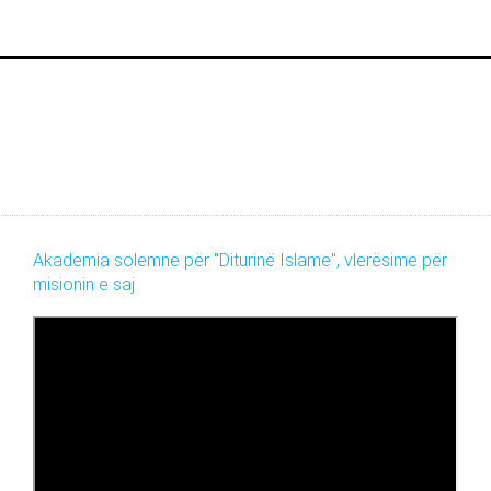
Akademia solemne për "Diturinë Islame", vlerësime për
misionin e saj