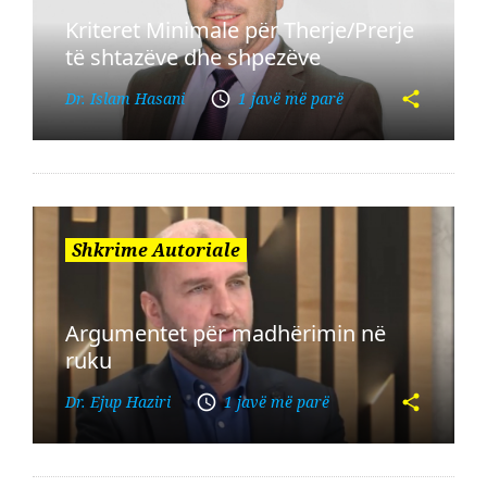
Kriteret Minimale për Therje/Prerje
të shtazëve dhe shpezëve
Dr. Islam Hasani
1 javë më parë
Shkrime Autoriale
Argumentet për madhërimin në
ruku
Dr. Ejup Haziri
1 javë më parë