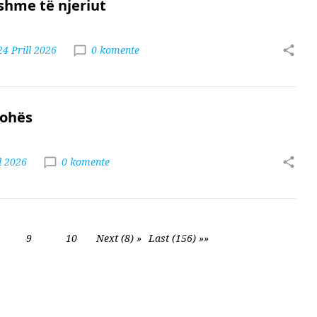
eshme të njeriut
24 Prill 2026
0 komente
kohës
l 2026
0 komente
9
10
Next (8) »
Last (156) »»