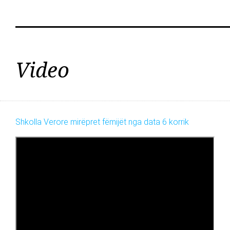
Video
Shkolla Verore mirëpret fëmijët nga data 6 korrik