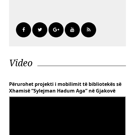
Video
Përurohet projekti i mobilimit të bibliotekës së
Xhamisë “Sylejman Hadum Aga” në Gjakovë