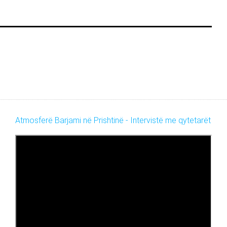
Atmosferë Barjami në Prishtinë - Intervistë me qytetarët