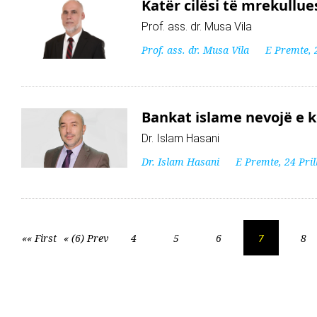
Katër cilësi të mrekullu
Prof. ass. dr. Musa Vila
Prof. ass. dr. Musa Vila
E Premte, 
Bankat islame nevojë e 
Dr. Islam Hasani
Dr. Islam Hasani
E Premte, 24 Pril
«« First
« (6) Prev
4
5
6
7
8