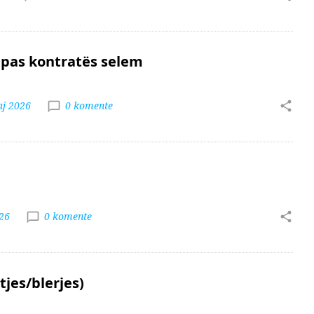
sipas kontratës selem
aj 2026
0 komente
26
0 komente
tjes/blerjes)