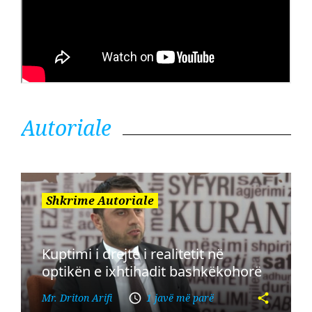
Autoriale
Shkrime Autoriale
Kuptimi i drejtë i realitetit në
optikën e ixhtihadit bashkëkohorë
Mr. Driton Arifi
1 javë më parë