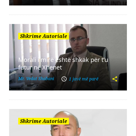
Shkrime Autoriale
Morali i mirë është shkak për t’u
futur në Xhenet
Mr. Vedat Shabani
1 javë më parë
Shkrime Autoriale