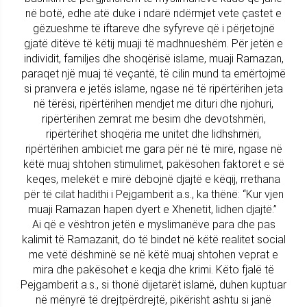
në botë, edhe atë duke i ndarë ndërmjet vete çastet e
gëzueshme të iftareve dhe syfyreve që i përjetojnë
gjatë ditëve të këtij muaji të madhnueshëm. Për jetën e
individit, familjes dhe shoqërisë islame, muaji Ramazan,
paraqet një muaj të veçantë, të cilin mund ta emërtojmë
si pranvera e jetës islame, ngase në të ripërtërihen jeta
në tërësi, ripërtërihen mendjet me dituri dhe njohuri,
ripërtërihen zemrat me besim dhe devotshmëri,
ripërtërihet shoqëria me unitet dhe lidhshmëri,
ripërtërihen ambiciet me gara për në të mirë, ngase në
këtë muaj shtohen stimulimet, pakësohen faktorët e së
keqes, melekët e mirë dëbojnë djajtë e këqij, rrethana
për të cilat hadithi i Pejgamberit a.s., ka thënë: “Kur vjen
muaji Ramazan hapen dyert e Xhenetit, lidhen djajtë.”
Ai që e vështron jetën e myslimanëve para dhe pas
kalimit të Ramazanit, do të bindet në këtë realitet social
me vetë dëshminë se në këtë muaj shtohen veprat e
mira dhe pakësohet e keqja dhe krimi. Këto fjalë të
Pejgamberit a.s., si thonë dijetarët islamë, duhen kuptuar
në mënyrë të drejtpërdrejtë, pikërisht ashtu si janë