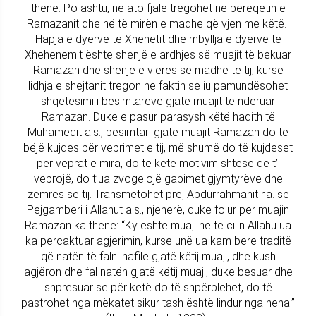
thënë. Po ashtu, në ato fjalë tregohet në bereqetin e
Ramazanit dhe në të mirën e madhe që vjen me këtë.
Hapja e dyerve të Xhenetit dhe mbyllja e dyerve të
Xhehenemit është shenjë e ardhjes së muajit të bekuar
Ramazan dhe shenjë e vlerës së madhe të tij, kurse
lidhja e shejtanit tregon në faktin se iu pamundësohet
shqetësimi i besimtarëve gjatë muajit të nderuar
Ramazan. Duke e pasur parasysh këtë hadith të
Muhamedit a.s., besimtari gjatë muajit Ramazan do të
bëjë kujdes për veprimet e tij, më shumë do të kujdeset
për veprat e mira, do të ketë motivim shtesë që t’i
veprojë, do t’ua zvogëlojë gabimet gjymtyrëve dhe
zemrës së tij. Transmetohet prej Abdurrahmanit r.a. se
Pejgamberi i Allahut a.s., njëherë, duke folur për muajin
Ramazan ka thënë: “Ky është muaji në të cilin Allahu ua
ka përcaktuar agjërimin, kurse unë ua kam bërë traditë
që natën të falni nafile gjatë këtij muaji, dhe kush
agjëron dhe fal natën gjatë këtij muaji, duke besuar dhe
shpresuar se për këtë do të shpërblehet, do të
pastrohet nga mëkatet sikur tash është lindur nga nëna.”