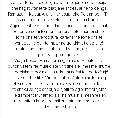
zemrat tona dhe që nga ato t’i mënjanojmë të këqijat
dhe negativitetet të cilat janë shtresuar në to që nga
Ramazani i kaluar. Allahu i lartësuar dhe Pejgamberi i Tij i
kanë shpallur të vërtetat për muajin mubarek.
Agjërimi është edukues dhe forcues i shpirtit të njeriut,
për arsye se ai formon personalitete shpirtërisht të
forta dhe të vendosura, karakter të fortë dhe të
vendosur, e bën të matur në qëndrimet e veta, të
kuptueshëm në situata të ndryshme, qofshin ato
pozitive apo negative.
Muaji i bekuar Ramazan i ngjan një universiteti i cili
punon vetëm një muaj gjatë vitit dhe sjell mësime shumë
të dobishme, por njeriu nuk ka mundësi të ndërtojë një
universitet të tillë, Mirëpo, fjala e Zotit ka ndikuar aq
thellë në zemrat e myslimanëve, saqë edhe pas kalimit
të shekujve nga shpallja e ajetit të agjërimit drejtuar
Pejgamberit Muhamed a.s., në muajin e mëshirës, ky
universitet rihapet për miliona studentë në pika të
ndryshme të botës.