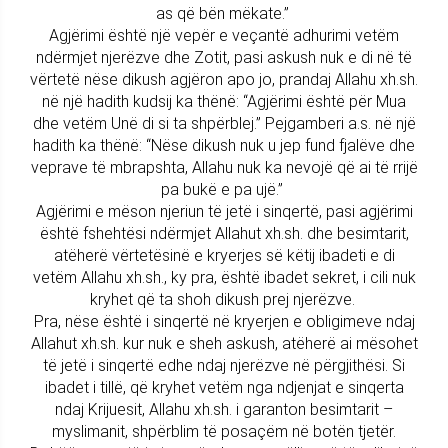
as që bën mëkate.”
Agjërimi është një vepër e veçantë adhurimi vetëm
ndërmjet njerëzve dhe Zotit, pasi askush nuk e di në të
vërtetë nëse dikush agjëron apo jo, prandaj Allahu xh.sh.
në një hadith kudsij ka thënë: “Agjërimi është për Mua
dhe vetëm Unë di si ta shpërblej.” Pejgamberi a.s. në një
hadith ka thënë: “Nëse dikush nuk u jep fund fjalëve dhe
veprave të mbrapshta, Allahu nuk ka nevojë që ai të rrijë
pa bukë e pa ujë.”
Agjërimi e mëson njeriun të jetë i sinqertë, pasi agjërimi
është fshehtësi ndërmjet Allahut xh.sh. dhe besimtarit,
atëherë vërtetësinë e kryerjes së këtij ibadeti e di
vetëm Allahu xh.sh., ky pra, është ibadet sekret, i cili nuk
kryhet që ta shoh dikush prej njerëzve.
Pra, nëse është i sinqertë në kryerjen e obligimeve ndaj
Allahut xh.sh. kur nuk e sheh askush, atëherë ai mësohet
të jetë i sinqertë edhe ndaj njerëzve në përgjithësi. Si
ibadet i tillë, që kryhet vetëm nga ndjenjat e sinqerta
ndaj Krijuesit, Allahu xh.sh. i garanton besimtarit –
myslimanit, shpërblim të posaçëm në botën tjetër.