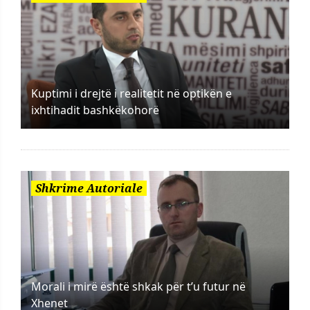
Kuptimi i drejtë i realitetit në optikën e
ixhtihadit bashkëkohorë
Shkrime Autoriale
Morali i mirë është shkak për t’u futur në
Xhenet