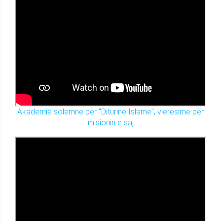
Akademia solemne për "Diturinë Islame", vlerësime për
misionin e saj