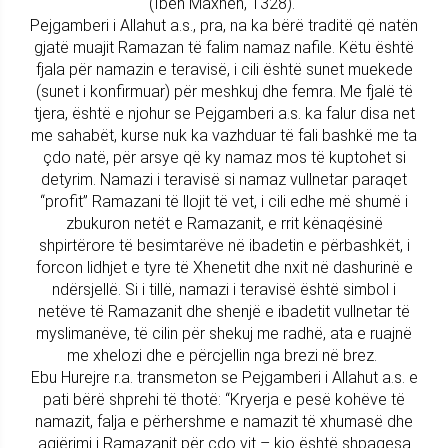
(Ibën Maxheh, 1328).
Pejgamberi i Allahut a.s., pra, na ka bërë traditë që natën
gjatë muajit Ramazan të falim namaz nafile. Këtu është
fjala për namazin e teravisë, i cili është sunet muekede
(sunet i konfirmuar) për meshkuj dhe femra. Me fjalë të
tjera, është e njohur se Pejgamberi a.s. ka falur disa net
me sahabët, kurse nuk ka vazhduar të fali bashkë me ta
çdo natë, për arsye që ky namaz mos të kuptohet si
detyrim. Namazi i teravisë si namaz vullnetar paraqet
“profit” Ramazani të llojit të vet, i cili edhe më shumë i
zbukuron netët e Ramazanit, e rrit kënaqësinë
shpirtërore të besimtarëve në ibadetin e përbashkët, i
forcon lidhjet e tyre të Xhenetit dhe nxit në dashurinë e
ndërsjellë. Si i tillë, namazi i teravisë është simbol i
netëve të Ramazanit dhe shenjë e ibadetit vullnetar të
myslimanëve, të cilin për shekuj me radhë, ata e ruajnë
me xhelozi dhe e përcjellin nga brezi në brez.
Ebu Hurejre r.a. transmeton se Pejgamberi i Allahut a.s. e
pati bërë shprehi të thotë: “Kryerja e pesë kohëve të
namazit, falja e përhershme e namazit të xhumasë dhe
agjërimi i Ramazanit për çdo vit – kjo është shpagesa