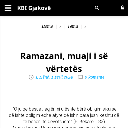
KBI Gjakovë
Kërko
Home
»
Tema
»
Ramazani, muaji i së
vërtetës
E Hënë, 1 Prill 2024
0 komente
“O ju që besuat, agjërimi u është bërë obligim sikurse
që ishte obligim edhe atyre që ishin para jush, kështu që
të bëheni të devotshëm.’’ (El Bekare, 183)
Muaji i bekuar Ramazan, paraqet një nga ritualet më