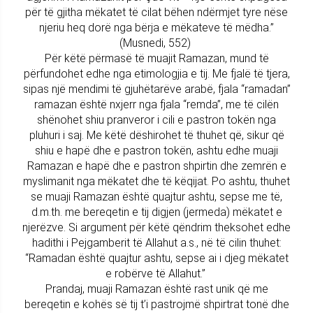
për të gjitha mëkatet të cilat bëhen ndërmjet tyre nëse
njeriu heq dorë nga bërja e mëkateve të mëdha.”
(Musnedi, 552)
Për këtë përmasë të muajit Ramazan, mund të
përfundohet edhe nga etimologjia e tij. Me fjalë të tjera,
sipas një mendimi të gjuhëtarëve arabë, fjala “ramadan”
ramazan është nxjerr nga fjala “remda”, me të cilën
shënohet shiu pranveror i cili e pastron tokën nga
pluhuri i saj. Me këtë dëshirohet të thuhet që, sikur që
shiu e hapë dhe e pastron tokën, ashtu edhe muaji
Ramazan e hapë dhe e pastron shpirtin dhe zemrën e
myslimanit nga mëkatet dhe të këqijat. Po ashtu, thuhet
se muaji Ramazan është quajtur ashtu, sepse me të,
d.m.th. me bereqetin e tij digjen (jermeda) mëkatet e
njerëzve. Si argument për këtë qëndrim theksohet edhe
hadithi i Pejgamberit të Allahut a.s., në të cilin thuhet:
“Ramadan është quajtur ashtu, sepse ai i djeg mëkatet
e robërve të Allahut.”
Prandaj, muaji Ramazan është rast unik që me
bereqetin e kohës së tij t’i pastrojmë shpirtrat tonë dhe