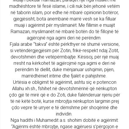
madhështore të fesë islame, i cili nuk bën jehonë vetëm
në taborin islam, por edhe në mbarë opinionin botëror,
gjegjësisht, bota anembanë marrë vesh se ka filluar
muaji i agjërimit për myslimanët. Me fillimin e muajit
Ramazan, myslimanët në mbarë botën do të fillojnë të
agjërojnë nga agimi deri në perëndim.
Fjala arabe “takva’’ është përkthyer në shumë versione,
si vetëndërgjegjësim për Zotin, frikë-respekt ndaj Zotit,
devotshmëri dhe vetëpërmbajtje. Kësisoj, për një muaj
rresht na kërkohet të agjërojmë nga agimi e deri në
perëndim të diellit, duke mënjanuar ushqimin, pijen,
marrëdhëniet intime dhe fjalët e pahijshme.
Urtësia e obligimit të agjërimit, ashtu siç e potencon
Allahu xh.sh., fshihet në devotshmërinë që nënkupton
çdo gjë të mirë që e do Zoti, duke falënderuar njeriu për
të në këtë botë, kurse mbrojtja nënkupton largimin prej
çdo vepre të urryer e të dëmshme për shoqërinë dhe
individin.
Nga hadithi i Muhamedit a.s. shohim dobitë e agjërimit:
“Agjërimi është mbrojtje, ngase agjëruesi s’përgojon e