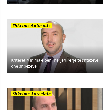
Shkrime Autoriale
Kriteret Minimale për Therje/Prerje të shtazëve
dhe shpezëve
Shkrime Autoriale