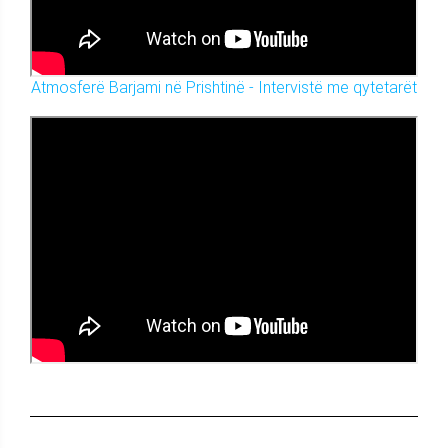
Atmosferë Barjami në Prishtinë - Intervistë me qytetarët