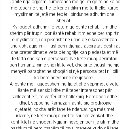
Dobitë nga agjërimi numërohen me qëllim që të ndikojnë
më tepër në shpirt e të kenë ndikim më të thellë, kurse
myslimani të jetë më tepër i bindur në adhurim dhe
sheriat.
Ky ibadet-adhurim, jo vetëm që është rehabilitim dhe
shërim për trupin, por është rehabilitim edhe për shpirtin
e myslimanit, i cili pikërisht në urinë që e karakterizon
juridikisht agjërimin, i ushqen ndjenjat, aspiratat, dëshirat
dhe pretendimet e veta për ngritje kah piedestalet më
të larta dhe kah e përsosura. Në këtë muaj, besimtari
bën humanizimin e shpirtit të vet, dhe si të thuash në një
mënyrë paraqitet në shoqëri si një personalitet i ri i cili
ka bërë ndryshime rrënjësore.
Ai është më i kujdesshëm në fjalët dhe veprimet e veta,
është më sensibil dhe më tepër interesohet për
vëllezërit e tij të varfër dhe hallexhinj. Forcohen edhe
lidhjet, sepse në Ramazan, ashtu siç predikojnë
dijetarët, hoxhallarët tanë të nderuar nga mësimet
islame, në këtë muaj duhet të shuhen zënkat dhe
konfliktet në shoqëri. Ngjallin nevojën për një afrim dhe
bashkim të përgjithshëm të myslimanëve kudo që janë