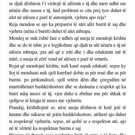
se djali dëshiron t’i vizitojë të afërmit e tij dhe merr udhë me
nënën dhe nusen e tij, lind problemi se cila prej tyre duhet të
ulet në ulësen e parë të automjetit, vjehrra apo reja?
Reja mendon se ajo ka përparësi të ulet afër burrit të saj dhe
vjehrra (nëna e burrit) duhet të ulet mbrapa.
Mendoj se nuk është fare e udhës që nusja të mendojë kështu
dhe se do të ishte jo e logjikshme që djali ta ulë nënën e tij në
ulësen mbrapa, pra atë që e rriti dhe i dha edukimin më të
mirë, e nusja të zërë vend në ulësen e parë të veturës.
Rejat që mendojnë kështu, nuk kanë aspak edukatë, sepse ky
lloj të menduari nuk sjell kurrfarë dobie as për renë dhe as për
burrin, po përkundrazi, sjell vetëm dëm dhe çrregullim në
marrëdhëniet bashkëshortore dhe se dashuria e respekti që ka
burri ndaj nuses së tij, vjen duke u zbehur mu për shkak të
sjelljeve të këqija të nuses me vjehrrën.
Prandaj, këshillojmë se, nëse nusja dëshiron të ketë jetë të
lumtur dhe suksese në jetën bashkëshortore, atëherë ajo duhet
ta respektojë vjehrrën, sepse, në qoftë se e respekton atë, ajo
në të vërtetë ka respektuar burrin e saj.
Përpiqu t’i thuash asaj (vjehrrës) fjalë të mira e të buta dhe