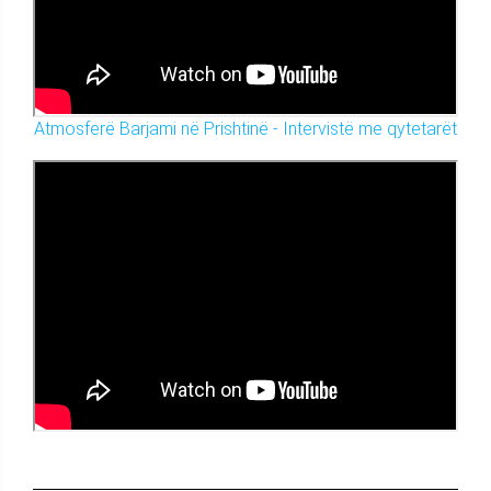
Atmosferë Barjami në Prishtinë - Intervistë me qytetarët