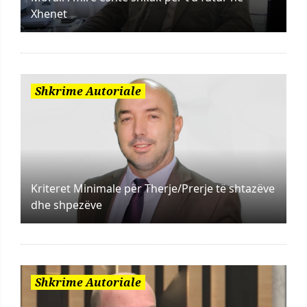
Xhenet
Shkrime Autoriale
Kriteret Minimale për Therje/Prerje të shtazëve
dhe shpezëve
Shkrime Autoriale