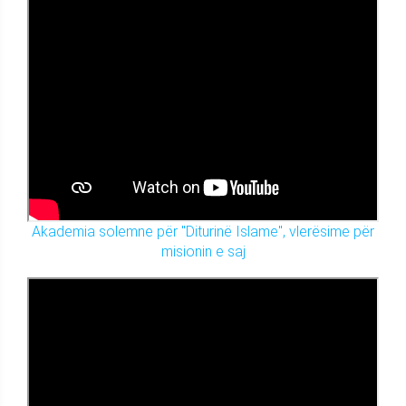
Akademia solemne për "Diturinë Islame", vlerësime për
misionin e saj