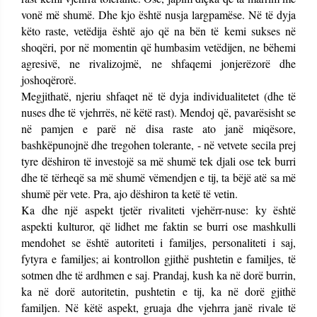
vonë më shumë. Dhe kjo është nusja largpamëse. Në të dyja
këto raste, vetëdija është ajo që na bën të kemi sukses në
shoqëri, por në momentin që humbasim vetëdijen, ne bëhemi
agresivë, ne rivalizojmë, ne shfaqemi jonjerëzorë dhe
joshoqërorë.
Megjithatë, njeriu shfaqet në të dyja individualitetet (dhe të
nuses dhe të vjehrrës, në këtë rast). Mendoj që, pavarësisht se
në pamjen e parë në disa raste ato janë miqësore,
bashkëpunojnë dhe tregohen tolerante, - në vetvete secila prej
tyre dëshiron të investojë sa më shumë tek djali ose tek burri
dhe të tërheqë sa më shumë vëmendjen e tij, ta bëjë atë sa më
shumë për vete. Pra, ajo dëshiron ta ketë të vetin.
Ka dhe një aspekt tjetër rivaliteti vjehërr-nuse: ky është
aspekti kulturor, që lidhet me faktin se burri ose mashkulli
mendohet se është autoriteti i familjes, personaliteti i saj,
fytyra e familjes; ai kontrollon gjithë pushtetin e familjes, të
sotmen dhe të ardhmen e saj. Prandaj, kush ka në dorë burrin,
ka në dorë autoritetin, pushtetin e tij, ka në dorë gjithë
familjen. Në këtë aspekt, gruaja dhe vjehrra janë rivale të