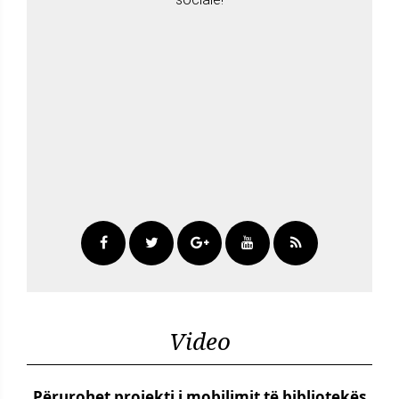
Video
Përurohet projekti i mobilimit të bibliotekës