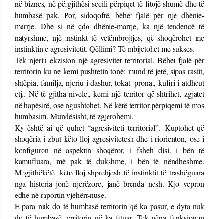
në biznes, në përgjithësi secili përpiqet të fitojë shumë dhe të
humbasë pak. Por, sidoqoftë, bëhet fjalë për një dhënie-
marrje. Dhe si në çdo dhënie-marrje, ka një tendencë të
natyrshme, një instinkt të vetëmbrojtjes, që shoqërohet me
instinktin e agresivitetit. Qëllimi? Të mbijetohet me sukses.
Tek njeriu ekziston një agresivitet territorial. Bëhet fjalë për
territorin ku ne kemi pushtetin tonë: mund të jetë, sipas rastit,
shtëpia, familja, njeriu i dashur, tokat, pronat, kufiri i atdheut
etj.. Në të gjitha nivelet, kemi një territor që shtrihet, zgjatet
në hapësirë, ose ngushtohet. Në këtë territor përpiqemi të mos
humbasim. Mundësisht, të zgjerohemi.
Ky është ai që quhet “agresiviteti territorial”. Kuptohet që
shoqëria i zbut këto lloj agresivitetesh dhe i riorienton, ose i
konfiguron në aspektin shoqëror, i fsheh disi, i bën të
kamufluara, më pak të dukshme, i bën të nëndheshme.
Megjithëkëtë, këto lloj shprehjesh të instinktit të trashëguara
nga historia jonë njerëzore, janë brenda nesh. Kjo vepron
edhe në raportin vjehërr-nuse.
E para nuk do të humbasë territorin që ka pasur, e dyta nuk
do të humbasë territorin që ka fituar. Tek nëna funksionon