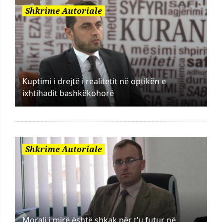
Shkrime Autoriale
Kuptimi i drejtë i realitetit në optikën e
ixhtihadit bashkëkohorë
Shkrime Autoriale
Morali i mirë është shkak për t’u futur në