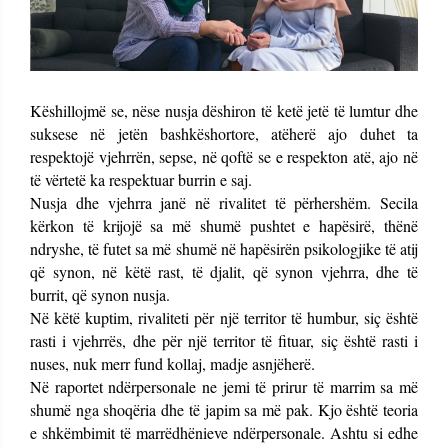
Këshillojmë se, nëse nusja dëshiron të ketë jetë të lumtur dhe
suksese në jetën bashkëshortore, atëherë ajo duhet ta
respektojë vjehrrën, sepse, në qoftë se e respekton atë, ajo në
të vërtetë ka respektuar burrin e saj.
Nusja dhe vjehrra janë në rivalitet të përhershëm. Secila
kërkon të krijojë sa më shumë pushtet e hapësirë, thënë
ndryshe, të futet sa më shumë në hapësirën psikologjike të atij
që synon, në këtë rast, të djalit, që synon vjehrra, dhe të
burrit, që synon nusja.
Në këtë kuptim, rivaliteti për një territor të humbur, siç është
rasti i vjehrrës, dhe për një territor të fituar, siç është rasti i
nuses, nuk merr fund kollaj, madje asnjëherë.
Në raportet ndërpersonale ne jemi të prirur të marrim sa më
shumë nga shoqëria dhe të japim sa më pak. Kjo është teoria
e shkëmbimit të marrëdhënieve ndërpersonale. Ashtu si edhe