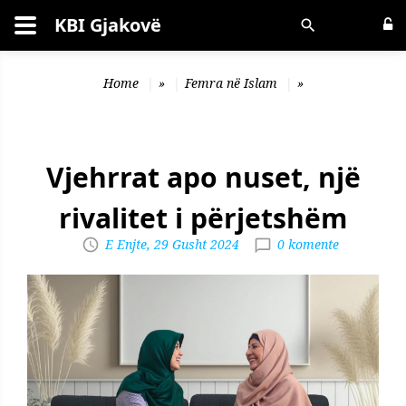
KBI Gjakovë
Kërko
Home
»
Femra në Islam
»
Vjehrrat apo nuset, një
rivalitet i përjetshëm
E Enjte, 29 Gusht 2024
0 komente