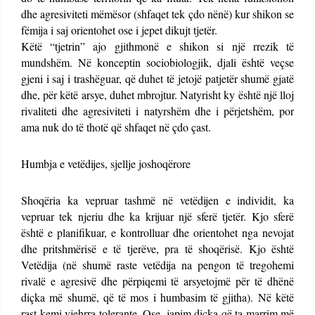
dhe agresiviteti mëmësor (shfaqet tek çdo nënë) kur shikon se
fëmija i saj orientohet ose i jepet dikujt tjetër.
Këtë “tjetrin” ajo gjithmonë e shikon si një rrezik të
mundshëm. Në konceptin sociobiologjik, djali është veçse
gjeni i saj i trashëguar, që duhet të jetojë patjetër shumë gjatë
dhe, për këtë arsye, duhet mbrojtur. Natyrisht ky është një lloj
rivaliteti dhe agresiviteti i natyrshëm dhe i përjetshëm, por
ama nuk do të thotë që shfaqet në çdo çast.
Humbja e vetëdijes, sjellje joshoqërore
Shoqëria ka vepruar tashmë në vetëdijen e individit, ka
vepruar tek njeriu dhe ka krijuar një sferë tjetër. Kjo sferë
është e planifikuar, e kontrolluar dhe orientohet nga nevojat
dhe pritshmërisë e të tjerëve, pra të shoqërisë. Kjo është
Vetëdija (në shumë raste vetëdija na pengon të tregohemi
rivalë e agresivë dhe përpiqemi të arsyetojmë për të dhënë
diçka më shumë, që të mos i humbasim të gjitha). Në këtë
rast kemi vjehrra tolerante. Ose, japim diçka që ta marrim më