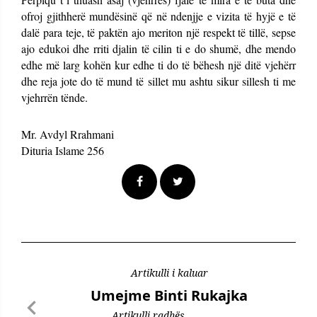
ofroj gjithherë mundësinë që në ndenjje e vizita të hyjë e të
dalë para teje, të paktën ajo meriton një respekt të tillë, sepse
ajo edukoi dhe rriti djalin të cilin ti e do shumë, dhe mendo
edhe më larg kohën kur edhe ti do të bëhesh një ditë vjehërr
dhe reja jote do të mund të sillet mu ashtu sikur sillesh ti me
vjehrrën tënde.
Mr. Avdyl Rrahmani
Dituria Islame 256
Artikulli i kaluar
Umejme Binti Rukajka
Artikulli radhës