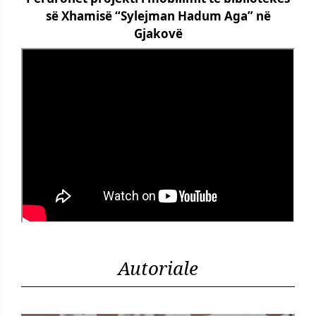
së Xhamisë “Sylejman Hadum Aga” në
Gjakovë
Autoriale