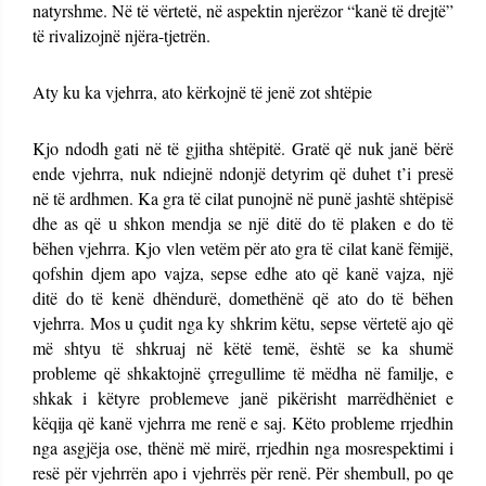
natyrshme. Në të vërtetë, në aspektin njerëzor “kanë të drejtë”
të rivalizojnë njëra-tjetrën.
Aty ku ka vjehrra, ato kërkojnë të jenë zot shtëpie
Kjo ndodh gati në të gjitha shtëpitë. Gratë që nuk janë bërë
ende vjehrra, nuk ndiejnë ndonjë detyrim që duhet t’i presë
në të ardhmen. Ka gra të cilat punojnë në punë jashtë shtëpisë
dhe as që u shkon mendja se një ditë do të plaken e do të
bëhen vjehrra. Kjo vlen vetëm për ato gra të cilat kanë fëmijë,
qofshin djem apo vajza, sepse edhe ato që kanë vajza, një
ditë do të kenë dhëndurë, domethënë që ato do të bëhen
vjehrra. Mos u çudit nga ky shkrim këtu, sepse vërtetë ajo që
më shtyu të shkruaj në këtë temë, është se ka shumë
probleme që shkaktojnë çrregullime të mëdha në familje, e
shkak i këtyre problemeve janë pikërisht marrëdhëniet e
këqija që kanë vjehrra me renë e saj. Këto probleme rrjedhin
nga asgjëja ose, thënë më mirë, rrjedhin nga mosrespektimi i
resë për vjehrrën apo i vjehrrës për renë. Për shembull, po qe