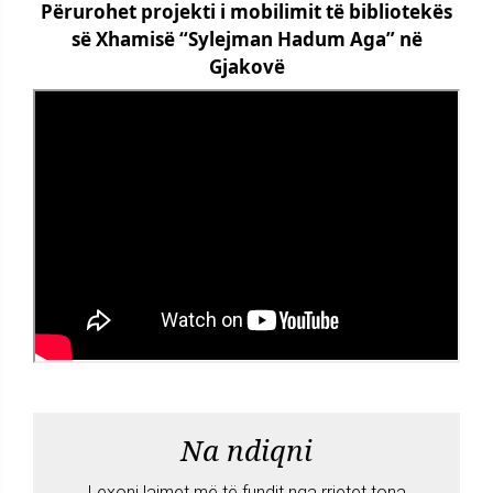
Përurohet projekti i mobilimit të bibliotekës
së Xhamisë “Sylejman Hadum Aga” në
Gjakovë
Na ndiqni
Lexoni lajmet më të fundit nga rrjetet tona