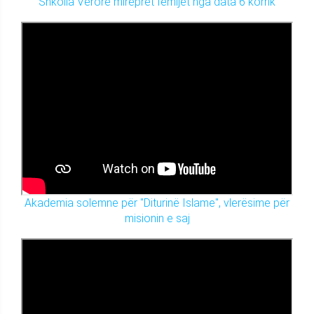
Shkolla Verore mirëpret fëmijët nga data 6 korrik
Akademia solemne për "Diturinë Islame", vlerësime për
misionin e saj