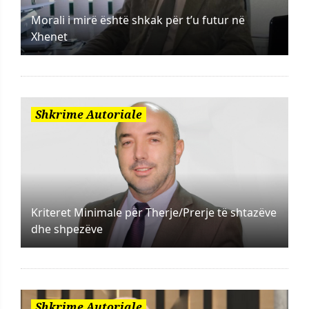
Morali i mirë është shkak për t’u futur në
Xhenet
Shkrime Autoriale
Kriteret Minimale për Therje/Prerje të shtazëve
dhe shpezëve
Shkrime Autoriale