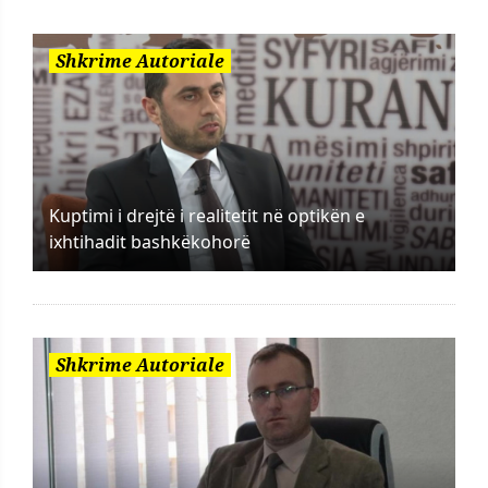
Shkrime Autoriale
Kuptimi i drejtë i realitetit në optikën e
ixhtihadit bashkëkohorë
Shkrime Autoriale