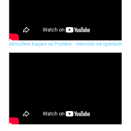
Atmosferë Barjami në Prishtinë - Intervistë me qytetarët