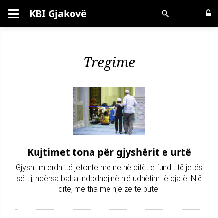
KBI Gjakovë
Kërko
Tregime
Kujtimet tona për gjyshërit e urtë
Gjyshi im erdhi të jetonte me ne në ditët e fundit të jetës
së tij, ndërsa babai ndodhej në një udhëtim të gjatë. Një
ditë, më tha me një zë të butë: