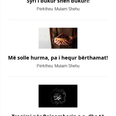
Syri i bukur sheh bukuri!
Përktheu: Mulaim Shehu
Më solle hurma, pa i hequr bërthamat!
Përktheu: Mulaim Shehu