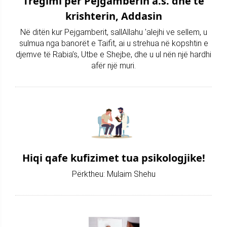
Tregimi për Pejgamberin a.s. dhe të
krishterin, Addasin
Në ditën kur Pejgamberit, sallAllahu 'alejhi ve sellem, u
sulmua nga banorët e Taifit, ai u strehua në kopshtin e
djemve të Rabia’s, Utbe e Shejbe, dhe u ul nën një hardhi
afër një muri.
Hiqi qafe kufizimet tua psikologjike!
Përktheu: Mulaim Shehu