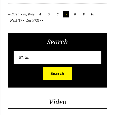
«« First
« (6) Prev
4
5
6
7
8
9
10
Next (8) »
Last (72) »»
Search
Search
Video