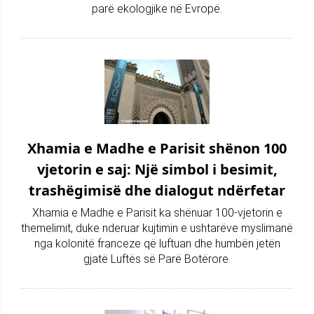
parë ekologjike në Evropë.
Xhamia e Madhe e Parisit shënon 100
vjetorin e saj: Një simbol i besimit,
trashëgimisë dhe dialogut ndërfetar
Xhamia e Madhe e Parisit ka shënuar 100-vjetorin e
themelimit, duke nderuar kujtimin e ushtarëve myslimanë
nga kolonitë franceze që luftuan dhe humbën jetën
gjatë Luftës së Parë Botërore.