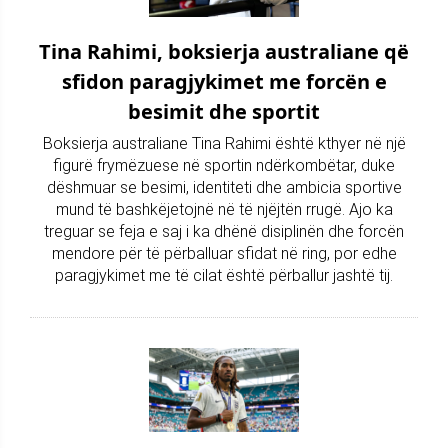
Tina Rahimi, boksierja australiane që
sfidon paragjykimet me forcën e
besimit dhe sportit
Boksierja australiane Tina Rahimi është kthyer në një
figurë frymëzuese në sportin ndërkombëtar, duke
dëshmuar se besimi, identiteti dhe ambicia sportive
mund të bashkëjetojnë në të njëjtën rrugë. Ajo ka
treguar se feja e saj i ka dhënë disiplinën dhe forcën
mendore për të përballuar sfidat në ring, por edhe
paragjykimet me të cilat është përballur jashtë tij.