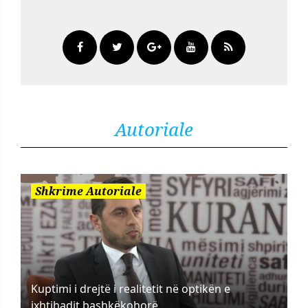
Autoriale
Shkrime Autoriale
Kuptimi i drejtë i realitetit në optikën e
ixhtihadit bashkëkohorë