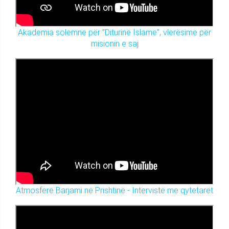
Akademia solemne për "Diturinë Islame", vlerësime për
misionin e saj
Atmosferë Barjami në Prishtinë - Intervistë me qytetarët