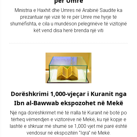
për Umre
Ministria e Haxhit dhe Umres në Arabinë Saudite ka
prezantuar një vizë të re për Umre me hyrje të
shumëfishta, e cila u mundëson pelegrinëve të vizitojnë
kët vend disa herë brenda një viti
Dorëshkrimi 1,000-vjeçar i Kuranit nga
Ibn al-Bawwab ekspozohet në Mekë
Një nga dorëshkrimet më të rralla të Kuranit në botë po
tërheq vëmendjen e vizitorëve në Mekë, ku një kopje e
lashtë e shkruar më shumë se 1,000 vjet më parë është
vendosur në ekspozitën "Iqra" në Mekë.