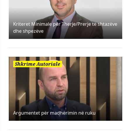
Kriteret Minimale për Therje/Prerje të shtazëve
dhe shpezëve
Shkrime Autoriale
Argumentet për madhërimin në ruku