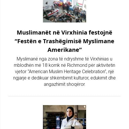
Muslimanët në Virxhinia festojnë
“Festën e Trashëgimisë Myslimane
Amerikane”
Myslimanë nga zona të ndryshme të Virxhinias u
mblodhën më 18 korrik në Richmond për aktivitetin
vjetor "American Muslim Heritage Celebration", një
ngjarje e dedikuar shkëmbimit kulturor, edukimit dhe
angazhimit shoqëror.