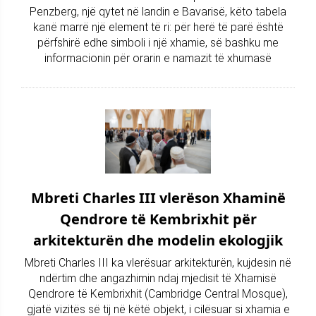
Penzberg, një qytet në landin e Bavarisë, këto tabela
kanë marrë një element të ri: për herë të parë është
përfshirë edhe simboli i një xhamie, së bashku me
informacionin për orarin e namazit të xhumasë
Mbreti Charles III vlerëson Xhaminë
Qendrore të Kembrixhit për
arkitekturën dhe modelin ekologjik
Mbreti Charles III ka vlerësuar arkitekturën, kujdesin në
ndërtim dhe angazhimin ndaj mjedisit të Xhamisë
Qendrore të Kembrixhit (Cambridge Central Mosque),
gjatë vizitës së tij në këtë objekt, i cilësuar si xhamia e