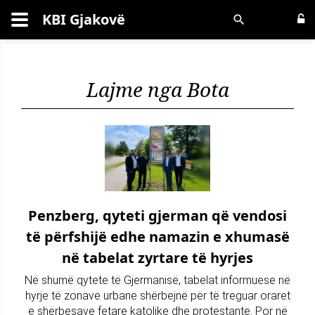
KBI Gjakovë
Kërko
Lajme nga Bota
Penzberg, qyteti gjerman që vendosi
të përfshijë edhe namazin e xhumasë
në tabelat zyrtare të hyrjes
Në shumë qytete të Gjermanisë, tabelat informuese në
hyrje të zonave urbane shërbejnë për të treguar oraret
e shërbesave fetare katolike dhe protestante. Por në