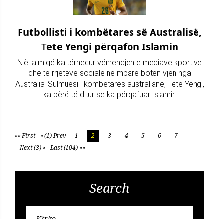
Futbollisti i kombëtares së Australisë,
Tete Yengi përqafon Islamin
Një lajm që ka tërhequr vëmendjen e mediave sportive
dhe të rrjeteve sociale në mbarë botën vjen nga
Australia. Sulmuesi i kombëtares australiane, Tete Yengi,
ka bërë të ditur se ka përqafuar Islamin
«« First
« (1) Prev
1
2
3
4
5
6
7
Next (3) »
Last (104) »»
Search