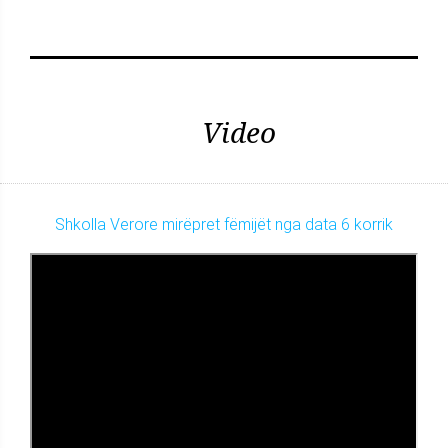
Video
Shkolla Verore mirëpret fëmijët nga data 6 korrik