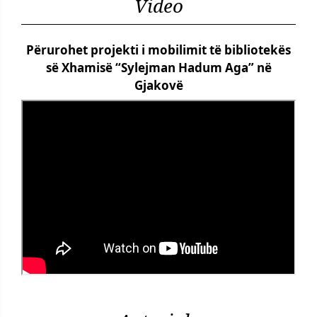
Video
Përurohet projekti i mobilimit të bibliotekës
së Xhamisë “Sylejman Hadum Aga” në
Gjakovë