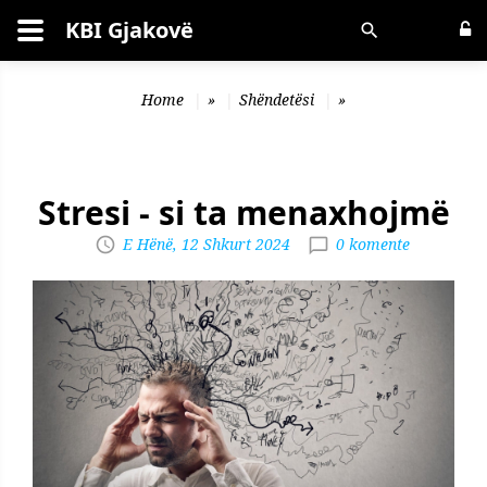
KBI Gjakovë
Kërko
Home
»
Shëndetësi
»
Stresi - si ta menaxhojmë
E Hënë, 12 Shkurt 2024
0 komente