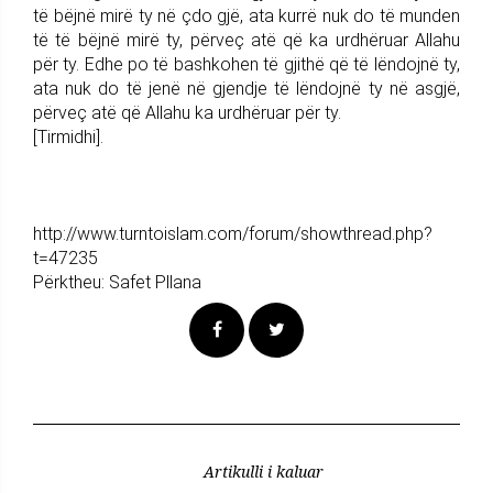
të bëjnë mirë ty në çdo gjë, ata kurrë nuk do të munden
të të bëjnë mirë ty, përveç atë që ka urdhëruar Allahu
për ty. Edhe po të bashkohen të gjithë që të lëndojnë ty,
ata nuk do të jenë në gjendje të lëndojnë ty në asgjë,
përveç atë që Allahu ka urdhëruar për ty.
[Tirmidhi].
http://www.turntoislam.com/forum/showthread.php?
t=47235
Përktheu: Safet Pllana
Artikulli i kaluar