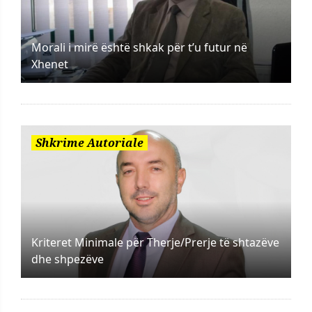
Morali i mirë është shkak për t’u futur në
Xhenet
Shkrime Autoriale
Kriteret Minimale për Therje/Prerje të shtazëve
dhe shpezëve