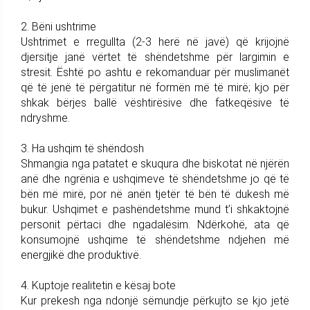
2. Bëni ushtrime
Ushtrimet e rregullta (2-3 herë në javë) që krijojnë
djersitje janë vërtet të shëndetshme për largimin e
stresit. Është po ashtu e rekomanduar për muslimanët
që të jenë të përgatitur në formën më të mirë; kjo për
shkak bërjes ballë vështirësive dhe fatkeqësive të
ndryshme.
3. Ha ushqim të shëndosh
Shmangia nga patatet e skuqura dhe biskotat në njërën
anë dhe ngrënia e ushqimeve të shëndetshme jo që të
bën më mirë, por në anën tjetër të bën të dukesh më
bukur. Ushqimet e pashëndetshme mund t’i shkaktojnë
personit përtaci dhe ngadalësim. Ndërkohë, ata që
konsumojnë ushqime të shëndetshme ndjehen më
energjikë dhe produktivë.
4. Kuptoje realitetin e kësaj bote
Kur prekesh nga ndonjë sëmundje përkujto se kjo jetë