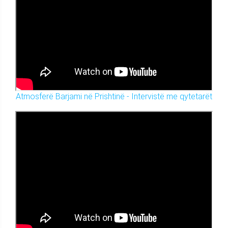
Atmosferë Barjami në Prishtinë - Intervistë me qytetarët