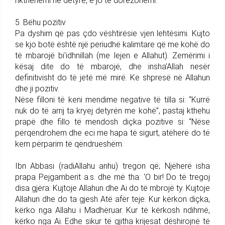
rikthehemi në detyrë, e jo të dorëzohemi.
5. Bëhu pozitiv
Pa dyshim që pas çdo vështirësie vjen lehtësimi. Kujto
se kjo botë është një periudhë kalimtare që me kohë do
të mbarojë bi'idhnillah (me lejen e Allahut). Zemërimi i
kësaj dite do të mbarojë, dhe insha’Allah nesër
definitivisht do të jetë më mirë. Ke shpresë në Allahun
dhe ji pozitiv.
Nëse filloni të keni mendime negative të tilla si: “Kurrë
nuk do të arrij ta kryej detyrën me kohë”, pastaj kthehu
prapë dhe fillo të mendosh diçka pozitive si: “Nëse
përqendrohem dhe eci me hapa të sigurt, atëherë do të
kem përparim të qëndrueshëm.
Ibn Abbasi (radiAllahu anhu) tregon që; Njëherë isha
prapa Pejgamberit a.s. dhe më tha: ‘O bir! Do të tregoj
disa gjëra: Kujtoje Allahun dhe Ai do të mbrojë ty. Kujtoje
Allahun dhe do ta gjesh Atë afër teje. Kur kërkon diçka,
kërko nga Allahu i Madhëruar. Kur të kërkosh ndihmë,
kërko nga Ai. Edhe sikur të gjitha krijesat dëshirojnë të