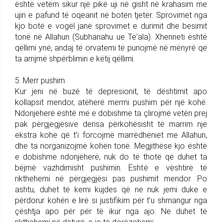
është vetëm sikur një pikë uji në gisht në krahasim me
ujin e pafund të oqeanit në botën tjetër. Sprovimet nga
kjo botë e vogël janë sprovimet e durimit dhe besimit
tonë në Allahun (Subhanahu ue Te'ala). Xhenneti është
qëllimi ynë, andaj të orvatemi të punojmë në mënyrë që
ta arrijmë shpërblimin e këtij qëllimi.
5. Merr pushim
Kur jeni në buzë të depresionit, të dështimit apo
kollapsit mendor, atëherë merrni pushim për një kohë.
Ndonjëherë është më e dobishme ta çlirojmë vetën prej
pak përgjegjësive derisa përkohësisht të marrim një
ekstra kohë që t’i forcojmë marrëdhëniet me Allahun,
dhe ta riorganizojmë kohën tonë. Megjithëse kjo është
e dobishme ndonjëherë, nuk do të thotë që duhet ta
bëjmë vazhdimisht pushimin. Është e vështirë të
rikthehemi në përgjegjësi pas pushimit mendor. Po
ashtu, duhet të kemi kujdes që ne nuk jemi duke e
përdorur kohën e lirë si justifikim për t’u shmangur nga
çështja apo për për të ikur nga ajo. Ne duhet të