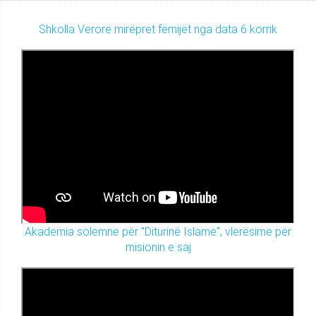
Shkolla Verore mirëpret fëmijët nga data 6 korrik
Akademia solemne për "Diturinë Islame", vlerësime për
misionin e saj