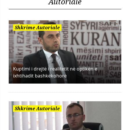
Autoriale
Shkrime Autoriale
Kuptimi i drejtë i realitetit në optikën e
ixhtihadit bashkëkohorë
Shkrime Autoriale