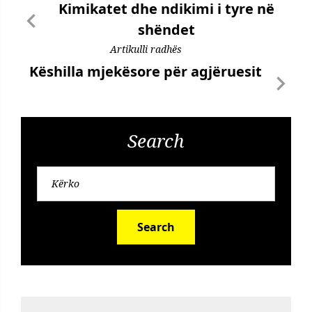
Kimikatet dhe ndikimi i tyre në
shëndet
Artikulli radhës
Këshilla mjekësore për agjëruesit
Search
Search