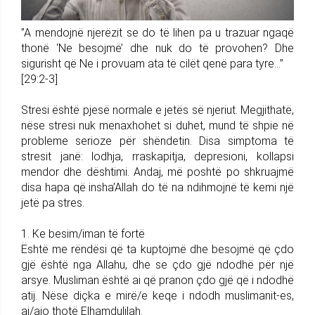
”A mendojnë njerëzit se do të lihen pa u trazuar ngaqë
thonë ‘Ne besojmë’ dhe nuk do të provohen? Dhe
sigurisht që Ne i provuam ata të cilët qenë para tyre...”
[29:2-3]
Stresi është pjesë normale e jetës së njeriut. Megjithatë,
nëse stresi nuk menaxhohet si duhet, mund të shpie në
probleme serioze për shëndetin. Disa simptoma të
stresit janë: lodhja, rraskapitja, depresioni, kollapsi
mendor dhe dështimi. Andaj, më poshtë po shkruajmë
disa hapa që insha’Allah do të na ndihmojnë të kemi një
jetë pa stres.
1. Ke besim/iman të fortë
Është me rëndësi që ta kuptojmë dhe besojmë që çdo
gjë është nga Allahu, dhe se çdo gjë ndodhë për një
arsye. Musliman është ai që pranon çdo gjë që i ndodhë
atij. Nëse diçka e mirë/e keqe i ndodh muslimanit-es,
ai/ajo thotë Elhamdulilah.