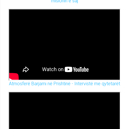
misionin e saj
Atmosferë Barjami në Prishtinë - Intervistë me qytetarët