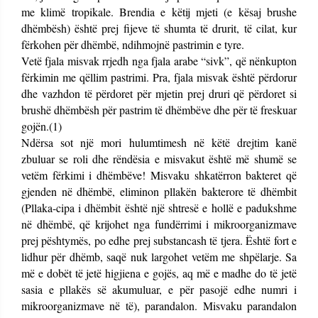
me klimë tropikale. Brendia e këtij mjeti (e kësaj brushe
dhëmbësh) është prej fijeve të shumta të drurit, të cilat, kur
fërkohen për dhëmbë, ndihmojnë pastrimin e tyre.
Vetë fjala misvak rrjedh nga fjala arabe “sivk”, që nënkupton
fërkimin me qëllim pastrimi. Pra, fjala misvak është përdorur
dhe vazhdon të përdoret për mjetin prej druri që përdoret si
brushë dhëmbësh për pastrim të dhëmbëve dhe për të freskuar
gojën.(1)
Ndërsa sot një mori hulumtimesh në këtë drejtim kanë
zbuluar se roli dhe rëndësia e misvakut është më shumë se
vetëm fërkimi i dhëmbëve! Misvaku shkatërron bakteret që
gjenden në dhëmbë, eliminon pllakën bakterore të dhëmbit
(Pllaka-cipa i dhëmbit është një shtresë e hollë e padukshme
në dhëmbë, që krijohet nga fundërrimi i mikroorganizmave
prej pështymës, po edhe prej substancash të tjera. Është fort e
lidhur për dhëmb, saqë nuk largohet vetëm me shpëlarje. Sa
më e dobët të jetë higjiena e gojës, aq më e madhe do të jetë
sasia e pllakës së akumuluar, e për pasojë edhe numri i
mikroorganizmave në të), parandalon. Misvaku parandalon