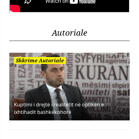
Autoriale
Shkrime Autoriale
Kuptimi i drejtë i realitetit në optikën e
ixhtihadit bashkëkohorë