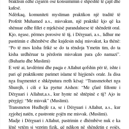
braktisin edhe cigaren ose konsumimin e shpeshtë të çajit dhe
kafesë.
Ndërkaq, komuniteti mysliman praktikon një traditë të
Profetit Muhamed a.s., misvakun, një praktikë kjo që ka
shënuar edhe fillet e mjekësisë parandaluese të shëndetit oral.
Kjo, ngase, përmes porosive të tij, i Dërguari, a.s., lidhur me
pastrimin e dhëmbëve dhe kujdesin ndaj misvakut, ka thënë:
“Po të mos kisha frikë se do ta rëndoja Ymetin tim, do ta
kisha urdhëruar ta përdorin misvakun para çdo namazi”.
(Buhariu dhe Muslimi)
E vetë ai, lavdërimi dhe paqja e Allahut qofshin për të, ishte i
pari që praktikonte parimet islame të higjienës orale. Ja disa
nga fragmentet e shkëputura rreth kësaj: “Transmetohet nga
Shurejh, i cili e ka pyetur Aishen: “Me çfarë fillonte i
Dërguari i Allahut,a.s., kur hynte në shtëpinë e tij? Ajo iu
përgjigj: “Me misvak” (Muslimi).
Transmeton Hudhejfe r.a, se i Dërguari i Allahut, a.s., kur
zgjohej natën, e pastronte gojën me misvak. (Muslimi).
Madje i Dërguari i Allahut, pastrimin e dhëmbëve nuk e ka
lënë vetëm si veprim fizik, që ndikon në shëndetin e gojës,