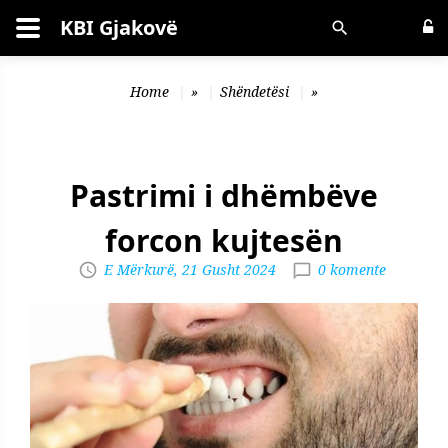
KBI Gjakovë
Kërko
Home
»
Shëndetësi
»
Pastrimi i dhëmbëve
forcon kujtesën
E Mërkurë, 21 Gusht 2024
0 komente