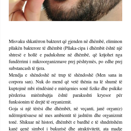
Misvaku shkatërron bakteret që gjenden në dhëmbë, eliminon
pllakën bakterore të dhëmbit (Pllaka-cipa i dhëmbit është një
shtresë e hollë e padukshme në dhëmbë, që krijohet nga
fundërrimi i mikroorganizmave prej pështymës, po edhe prej
substancash të tjera.
Mendja e shëndoshë në trup të shëndoshë (Men sana in
corpora san). Nuk do mend që vetë thënia na lë shumë të
kuptojmë mbi rëndësinë e mirëqenies sonë fizike dhe psikike
përderisa mirëmbajtja është parakushti kryesor për
funksionim të drejtë të organizmit.
Goja si një tërësi dhe dhëmbët, në veçanti, janë organ(e)
ndërmjetësuese në mes ambientit të jashtëm dhe organizmit
tonë. Shikuar në histori, dhëmbët e bardhë e të shndritshëm
kanë qenë simbol i bukurisë dhe atraktivitetit, ata madje