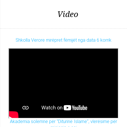
Video
Shkolla Verore mirëpret fëmijët nga data 6 korrik
Akademia solemne për "Diturinë Islame", vlerësime për