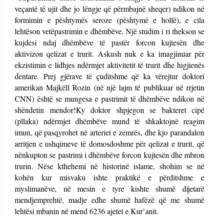
veçantë të ujit dhe jo lëngje që përmbajnë sheqer) ndikon në
formimin e pështymës seroze (pështymë e hollë), e cila
lehtëson vetëpastrimin e dhëmbëve. Një studim i ri thekson se
kujdesi ndaj dhëmbëve të pastër forcon kujtesën dhe
aktivizon qelizat e trurit. Askush nuk e ka imagjinuar për
ekzistimin e lidhjes ndërmjet aktivitetit të trurit dhe higjienës
dentare. Prej gjërave të çuditshme që ka vërejtur doktori
amerikan Majkëll Rozin (në një lajm të publikuar në rrjetin
CNN) është se mungesa e pastrimit të dhëmbëve ndikon në
shëndetin mendor!Ky doktor shpjegon se bakteret cipë
(pllaka) ndërmjet dhëmbëve mund të shkaktojnë reagim
imun, që pasqyrohet në arteriet e zemrës, dhe kjo parandalon
arritjen e ushqimeve të domosdoshme për qelizat e trurit, që
nënkupton se pastrimi i dhëmbëve forcon kujtesën dhe mbron
trurin. Nëse kthehemi në historinë islame, shohim se në
kohën kur misvaku ishte praktikë e përditshme e
myslimanëve, në mesin e tyre kishte shumë dijetarë
mendjemprehtë, madje edhe shumë hafëzë që me shumë
lehtësi mbanin në mend 6236 ajetet e Kur’anit.