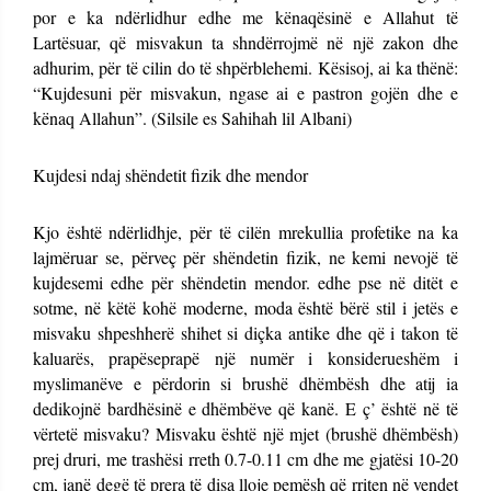
por e ka ndërlidhur edhe me kënaqësinë e Allahut të
Lartësuar, që misvakun ta shndërrojmë në një zakon dhe
adhurim, për të cilin do të shpërblehemi. Kësisoj, ai ka thënë:
“Kujdesuni për misvakun, ngase ai e pastron gojën dhe e
kënaq Allahun”. (Silsile es Sahihah lil Albani)
Kujdesi ndaj shëndetit fizik dhe mendor
Kjo është ndërlidhje, për të cilën mrekullia profetike na ka
lajmëruar se, përveç për shëndetin fizik, ne kemi nevojë të
kujdesemi edhe për shëndetin mendor. edhe pse në ditët e
sotme, në këtë kohë moderne, moda është bërë stil i jetës e
misvaku shpeshherë shihet si diçka antike dhe që i takon të
kaluarës, prapëseprapë një numër i konsiderueshëm i
myslimanëve e përdorin si brushë dhëmbësh dhe atij ia
dedikojnë bardhësinë e dhëmbëve që kanë. E ç’ është në të
vërtetë misvaku? Misvaku është një mjet (brushë dhëmbësh)
prej druri, me trashësi rreth 0.7-0.11 cm dhe me gjatësi 10-20
cm, janë degë të prera të disa lloje pemësh që rriten në vendet