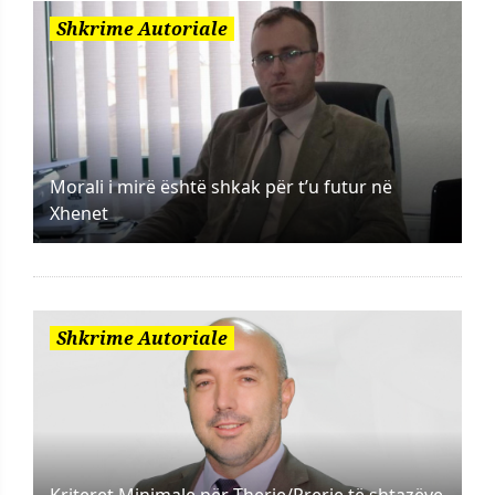
Shkrime Autoriale
Morali i mirë është shkak për t’u futur në
Xhenet
Shkrime Autoriale
Kriteret Minimale për Therje/Prerje të shtazëve