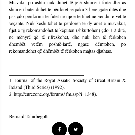
Misvaku po ashtu nuk duhet të jetë shumë i fortë dhe as
shumë i butë, duhet të përdoret së paku 3 herë gjatë ditës dhe
pas çdo përdorimi të futet në ujë e të lihet në vendin e vet të
veçantë. Nuk këshillohet të përdoren të dy anët e misvakut,
fijet e tij rekomandohet të këputen (shkurtohen) çdo 1-2 ditë,
në mënyrë që të rifreskohet, dhe nuk bën të fërkohen
dhembët vetëm poshtë-lartë, ngase dëmtohen, po
rekomandohet që dhëmbët të fërkohen majtas djathtas.
_______________________________
1. Journal of the Royal Asiatic Society of Great Britain &
Ireland (Third Series) (1992).
2. http://curezone.org/forums/ fm.asp?i=1348).
Bernard Tahirbegolli