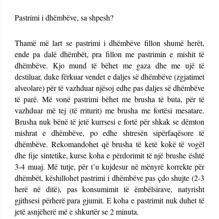
Pastrimi i dhëmbëve, sa shpesh?
Thamë më lart se pastrimi i dhëmbëve fillon shumë herët,
ende pa dalë dhëmbët, pra fillon me pastrimin e mishit të
dhëmbëve. Kjo mund të bëhet me gaza dhe me ujë të
destiluar, duke fërkuar vendet e daljes së dhëmbëve (zgjatimet
alveolare) për të vazhduar njësoj edhe pas daljes së dhëmbëve
të parë. Më vonë pastrimi bëhet me brusha të buta, për të
vazhduar më tej (të rriturit) me brusha me fortësi mesatare.
Brusha nuk bënë të jetë kurrsesi e fortë për shkak se dëmton
mishrat e dhëmbëve, po edhe shtresën sipërfaqësore të
dhëmbëve. Rekomandohet që brusha të ketë kokë të vogël
dhe fije sintetike, kurse koha e përdorimit të një brushe është
3-4 muaj. Më tutje, për t’u kujdesur në mënyrë korrekte për
dhëmbët, këshillohet pastrimi i dhëmbëve pas çdo shujte (2-3
herë në ditë), pas konsumimit të ëmbëlsirave, natyrisht
gjithsesi përherë para gjumit. E koha e pastrimit nuk duhet të
jetë asnjëherë më e shkurtër se 2 minuta.