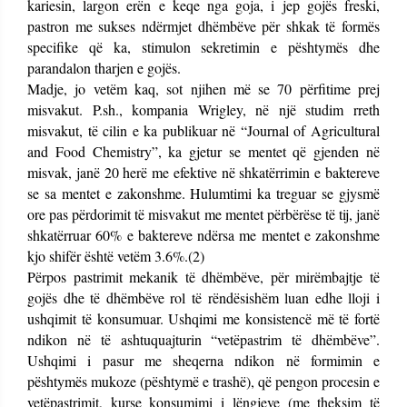
kariesin, largon erën e keqe nga goja, i jep gojës freski,
pastron me sukses ndërmjet dhëmbëve për shkak të formës
specifike që ka, stimulon sekretimin e pështymës dhe
parandalon tharjen e gojës.
Madje, jo vetëm kaq, sot njihen më se 70 përfitime prej
misvakut. P.sh., kompania Wrigley, në një studim rreth
misvakut, të cilin e ka publikuar në “Journal of Agricultural
and Food Chemistry”, ka gjetur se mentet që gjenden në
misvak, janë 20 herë me efektive në shkatërrimin e baktereve
se sa mentet e zakonshme. Hulumtimi ka treguar se gjysmë
ore pas përdorimit të misvakut me mentet përbërëse të tij, janë
shkatërruar 60% e baktereve ndërsa me mentet e zakonshme
kjo shifër është vetëm 3.6%.(2)
Përpos pastrimit mekanik të dhëmbëve, për mirëmbajtje të
gojës dhe të dhëmbëve rol të rëndësishëm luan edhe lloji i
ushqimit të konsumuar. Ushqimi me konsistencë më të fortë
ndikon në të ashtuquajturin “vetëpastrim të dhëmbëve”.
Ushqimi i pasur me sheqerna ndikon në formimin e
pështymës mukoze (pështymë e trashë), që pengon procesin e
vetëpastrimit, kurse konsumimi i lëngjeve (me theksim të