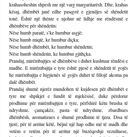
krahasoheshin shpesh me një varg margaritarësh. Dhe, krahas
kësaj, dhëmbët janë edhe pasqyrë e gjendjes së shëndetit
tonë. Është një thënie e njohur në lidhje me rëndësinë e
dhëmbëve për shëndetin:
Nëse humb paratë, s’ke humbur asgjë;
Nëse humb miqtë, ke humbur diçka;
Nëse humb dhëmbët, ke humbur shëndetin;
Nëse humb shëndetin, ke humbur gjithçka.
Prandaj, mirëmbajtjes së dhëmbëve i duhet kushtuar rëndësi e
madhe. E mirëmbajtja e tyre është pjesë e shëndetit të gojës
he mirëmbajtja e higjienës së gojës duhet të fillojë akoma pa
dalë dhëmbët.
Prandaj shumë njerëz mundohen të kujdesen për dhëmbët e
tyre me shpikjet e fundit të mjekësisë, duke përdorur
prodhime për mirëmbajtjen e tyre, përfshirë këtu brusha të
ndryshme, çamçakëz, pasta të ndryshme, zbardhues
dhëmbësh, aromatizues e shumë prodhime të tjera. Disa të
tjerë, për të arritur këtë, bëjnë një hap edhe më të madh dhe
vetëm e vetëm për të arritur një buzëqeshje vezulluese,