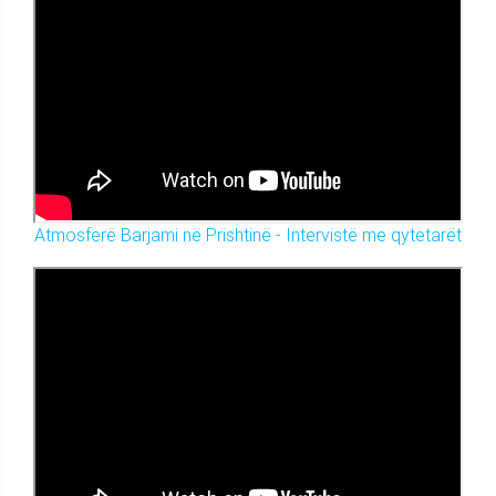
Atmosferë Barjami në Prishtinë - Intervistë me qytetarët