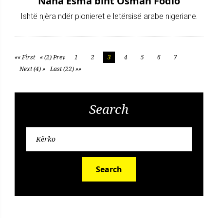
Nana Esma bint Osman Fodio
Ishtë njëra ndër pionieret e letërsisë arabe nigeriane.
«« First
« (2) Prev
1
2
3
4
5
6
7
Next (4) »
Last (22) »»
Search
Search