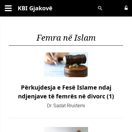
KBI Gjakovë
Kërko
Femra në Islam
Përkujdesja e Fesë Islame ndaj
ndjenjave të femrës në divorc (1)
Dr. Sadat Rrustemi