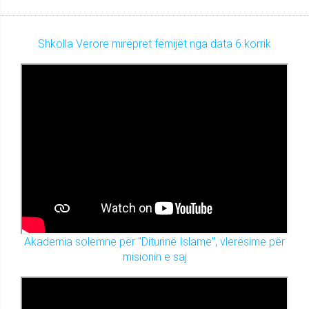
Shkolla Verore mirëpret fëmijët nga data 6 korrik
Akademia solemne për "Diturinë Islame", vlerësime për
misionin e saj