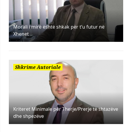
Morali i mirë është shkak për t’u futur në
Xhenet
Shkrime Autoriale
Kriteret Minimale për Therje/Prerje të shtazëve
dhe shpezëve