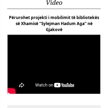
Video
Përurohet projekti i mobilimit të bibliotekës
së Xhamisë “Sylejman Hadum Aga” në
Gjakovë