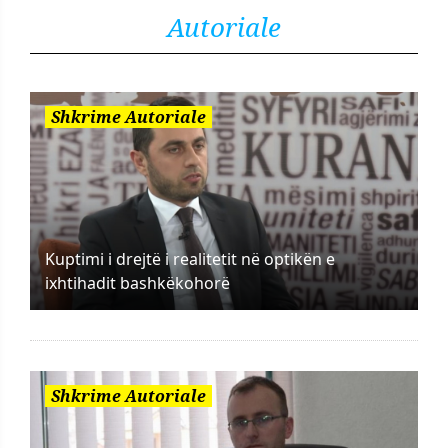
Autoriale
Shkrime Autoriale
Kuptimi i drejtë i realitetit në optikën e
ixhtihadit bashkëkohorë
Shkrime Autoriale