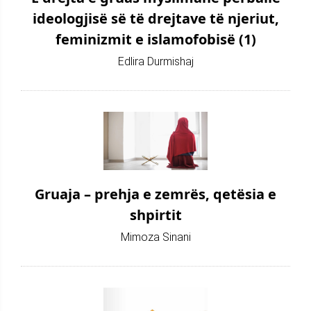
ideologjisë së të drejtave të njeriut,
feminizmit e islamofobisë (1)
Edlira Durmishaj
Gruaja – prehja e zemrës, qetësia e
shpirtit
Mimoza Sinani