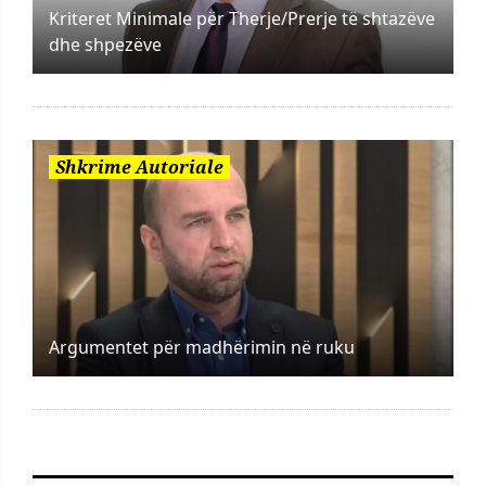
Kriteret Minimale për Therje/Prerje të shtazëve
dhe shpezëve
Shkrime Autoriale
Argumentet për madhërimin në ruku