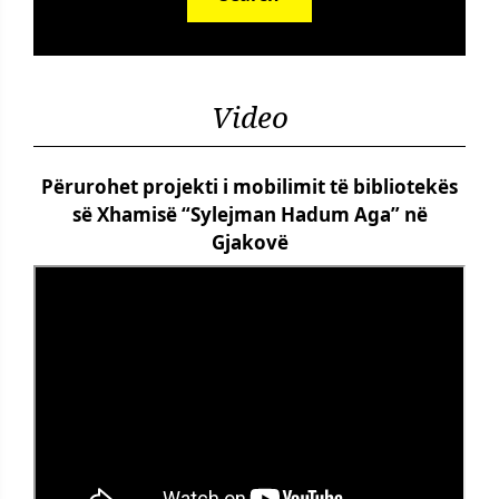
Video
Përurohet projekti i mobilimit të bibliotekës
së Xhamisë “Sylejman Hadum Aga” në
Gjakovë