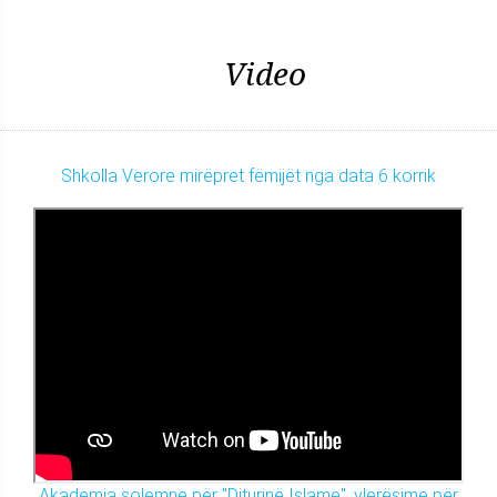
Video
Shkolla Verore mirëpret fëmijët nga data 6 korrik
Akademia solemne për "Diturinë Islame", vlerësime për