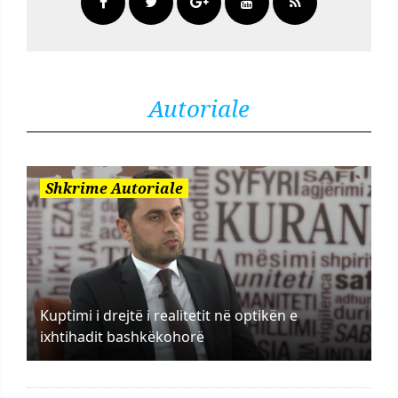
Autoriale
Shkrime Autoriale
Kuptimi i drejtë i realitetit në optikën e
ixhtihadit bashkëkohorë