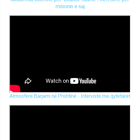
misionin e saj
Atmosferë Barjami në Prishtinë - Intervistë me qytetarët