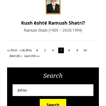
Kush është Ramush Shatri?
Ramush Shatri (1909 – 24.05.1999)
«« First
« (6) Prev
4
5
6
7
8
9
10
Next (8) »
Last (26) »»
Search
Search